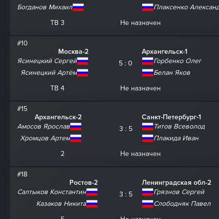
Богданов Михаил
Плаксенко Алексан
ТВ 3
Не назначен
#10
Москва-2
Архангельск-1
Ясинецкий Сергей
Горбенко Олег
5 : 0
Ясинецкий Артём
Белан Яков
ТВ 4
Не назначен
#15
Архангельск-2
Санкт-Петербург-1
Амосов Ярослав
Титов Всеволод
3 : 5
Хромцов Артем
Плакида Иван
2
Не назначен
#18
Ростов-2
Ленинградская обл-2
Салтыков Константин
Грязнов Сергей
3 : 5
Казаков Никита
Слободняк Павел