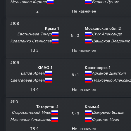
Мельников Кирилл
Белкин Денис
2
Не назначен
#108
Крым-1
Московская обл.-2
Евстигнеев Тимур
Стук Александр
5 : 0
Коваленко Станислав
Швыдков Владимир
ТВ 3
Не назначен
#109
ХМАО-1
Красноярск-1
Балов Артем
Арканов Дмитрий
5 : 1
Саетгалеев Артем
Плаксенко Алексан
ТВ 4
Не назначен
#110
Татарстан-1
Крым-4
Старосельский Илья
Шамрыло Богдан
5 : 3
Молчанов Александр
Скрипин Иван
ТВ 4
Не назначен