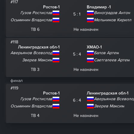
#117
Ростов-1
Владимир -1
Гузов Ростислав
Виноградов Антон
5 : 1
Осьминин Владислав
Мельников Кирилл
ТВ 6
Не назначен
#118
Ленинградская обл-1
ХМАО-1
Аверьянов Всеволод
Балов Артем
5 : 4
Зверев Максим
Саетгалеев Артем
ТВ 3
Не назначен
финал
#119
Ростов-1
Ленинградская обл-1
Гузов Ростислав
Аверьянов Всеволо
6 : 4
Осьминин Владислав
Зверев Максим
ТВ 4
Не назначен