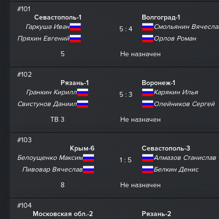
#101
Севастополь-1
Волгоград-1
Гаркуша Иван
Смольянин Вячесла
5 : 4
Пряхин Евгений
Орлов Роман
5
Не назначен
#102
Рязань-1
Воронеж-1
Гранкин Кирилл
Карякин Илья
5 : 3
Свистунов Даниил
Олейников Сергей
ТВ 3
Не назначен
#103
Крым-6
Севастополь-3
Белоущенко Максим
Алмазов Станислав
1 : 5
Пивовар Вячеслав
Белкин Денис
8
Не назначен
#104
Московская обл.-2
Рязань-2