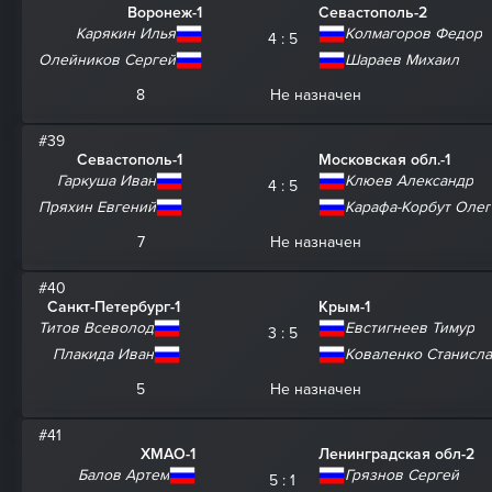
Воронеж-1
Севастополь-2
Карякин Илья
Колмагоров Федор
4 : 5
Олейников Сергей
Шараев Михаил
8
Не назначен
#39
Севастополь-1
Московская обл.-1
Гаркуша Иван
Клюев Александр
4 : 5
Пряхин Евгений
Карафа-Корбут Олег
7
Не назначен
#40
Санкт-Петербург-1
Крым-1
Титов Всеволод
Евстигнеев Тимур
3 : 5
Плакида Иван
Коваленко Станисл
5
Не назначен
#41
ХМАО-1
Ленинградская обл-2
Балов Артем
Грязнов Сергей
5 : 1