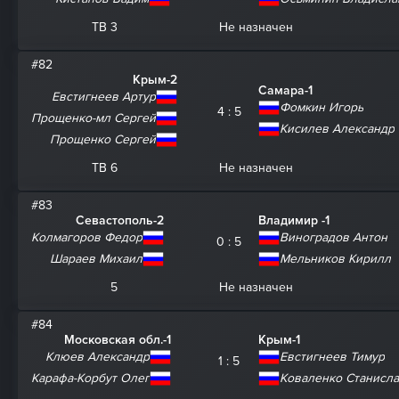
ТВ 3
Не назначен
#82
Крым-2
Самара-1
Евстигнеев Артур
Фомкин Игорь
4 : 5
Прощенко-мл Сергей
Кисилев Александр
Прощенко Сергей
ТВ 6
Не назначен
#83
Севастополь-2
Владимир -1
Колмагоров Федор
Виноградов Антон
0 : 5
Шараев Михаил
Мельников Кирилл
5
Не назначен
#84
Московская обл.-1
Крым-1
Клюев Александр
Евстигнеев Тимур
1 : 5
Карафа-Корбут Олег
Коваленко Станисл