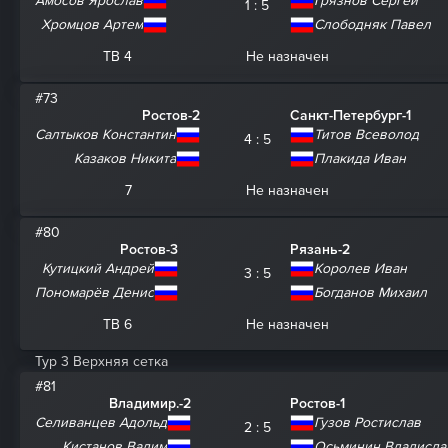
Амосов Ярослав
Грязнов Сергей
1 : 5
Хромцов Артем
Слободняк Павел
ТВ 4
Не назначен
#73
Ростов-2
Санкт-Петербург-1
Салтыков Константин
Титов Всеволод
4 : 5
Казаков Никита
Плакида Иван
7
Не назначен
#80
Ростов-3
Рязань-2
Кутицкий Андрей
Королев Иван
3 : 5
Пономарёв Денис
Богданов Михаил
ТВ 6
Не назначен
Тур 3 Верхняя сетка
#81
Владимир.-2
Ростов-1
Селиванцев Адольд
Гузов Ростислав
2 : 5
Кистанов Вадим
Осьминин Владисла