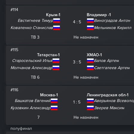
#114
Крым-1
Владимир -1
Евстигнеев Тимур
Виноградов Антон
4 : 5
Коваленко Станислав
Мельников Кирилл
ТВ 3
Не назначен
#115
Татарстан-1
ХМАО-1
Старосельский Илья
Балов Артем
3 : 5
Молчанов Александр
Саетгалеев Артем
ТВ 6
Не назначен
#116
Москва-1
Ленинградская обл-1
Башкатов Евгений
Аверьянов Всеволо
1 : 5
Кузовкин Александр
Зверев Максим
7
Не назначен
полуфинал