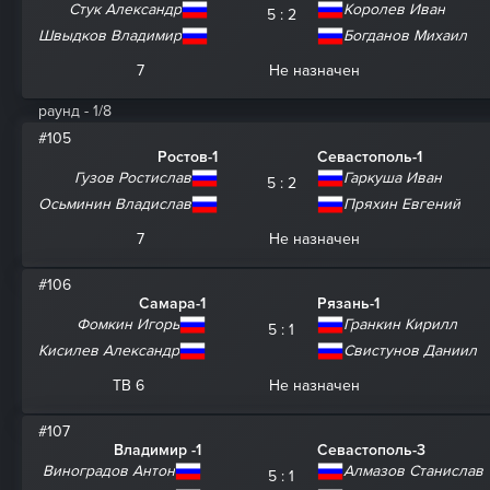
Стук Александр
Королев Иван
5 : 2
Швыдков Владимир
Богданов Михаил
7
Не назначен
раунд - 1/8
#105
Ростов-1
Севастополь-1
Гузов Ростислав
Гаркуша Иван
5 : 2
Осьминин Владислав
Пряхин Евгений
7
Не назначен
#106
Самара-1
Рязань-1
Фомкин Игорь
Гранкин Кирилл
5 : 1
Кисилев Александр
Свистунов Даниил
ТВ 6
Не назначен
#107
Владимир -1
Севастополь-3
Виноградов Антон
Алмазов Станислав
5 : 1