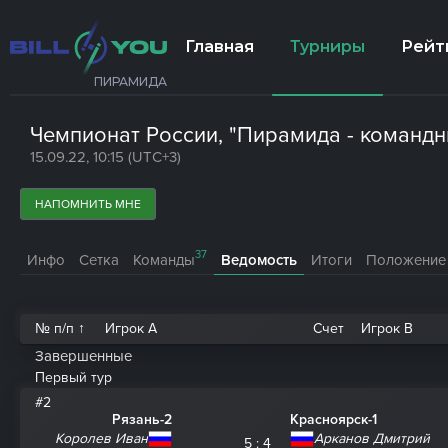
Главная
Турниры
Рейт
ПИРАМИДА
Чемпионат России, "Пирамида - команд
15.09.22, 10:15 (UTC+3)
НАПОМНИТЬ МНЕ
37
Инфо
Сетка
Команды
Ведомость
Итоги
Положение
№ п/п ↑
Игрок A
Счет
Игрок B
Завершенные
Первый тур
#2
Рязань-2
Красноярск-1
Королев Иван
Арканов Дмитрий
5 : 4