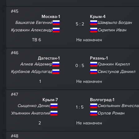
#45
Москва-1
Крым-4
Башкатов Евгений
Шамрыло Богдан
5 : 2
Кузовкин Александр
Скрипин Иван
ТВ 6
Не назначен
#46
Дагестан-1
Рязань-1
Алиев Айдемир
Гранкин Кирилл
0 : 5
Курбанов Абдулагад
Свистунов Даниил
1
Не назначен
#47
Крым-7
Волгоград-1
Сыщенко Денис
Смольянин Вячесла
1 : 5
Ульянкин Анатолий
Орлов Роман
2
Не назначен
#48