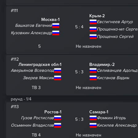
#111
Крым-2
Москва-1
Евстигнеев Артур
Башкатов Евгений
5 : 4
Прощенко-мл Серге
Кузовкин Александр
Прощенко Сергей
5
Не назначен
#112
Ленинградская обл-1
Владимир.-2
Аверьянов Всеволод
Селиванцев Адольд
5 : 3
Зверев Максим
Кистанов Вадим
ТВ 3
Не назначен
раунд - 1/4
#113
Ростов-1
Самара-1
Гузов Ростислав
Фомкин Игорь
5 : 3
Осьминин Владислав
Кисилев Александр
ТВ 4
Не назначен