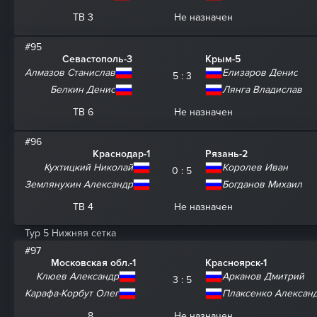
ТВ 3
Не назначен
#95
Севастополь-3
Крым-5
Алмазов Станислав
Елизаров Денис
5 : 3
Белкин Денис
Лянга Владислав
ТВ 6
Не назначен
#96
Краснодар-1
Рязань-2
Кухтицкий Николай
Королев Иван
0 : 5
Землянухин Александр
Богданов Михаил
ТВ 4
Не назначен
Тур 5 Нижняя сетка
#97
Московская обл.-1
Красноярск-1
Клюев Александр
Арканов Дмитрий
3 : 5
Карафа-Корбут Олег
Плаксенко Алексан
8
Не назначен