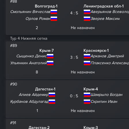
#88
Волгоград-1
Ленинградская обл-1
Смольянин Вячеслав
Аверьянов Всеволо
4 : 5
Орлов Роман
Зверев Максим
2
Не назначен
Тур 4 Нижняя сетка
#89
Крым-7
Красноярск-1
Сыщенко Денис
Арканов Дмитрий
3 : 5
Ульянкин Анатолий
Плаксенко Алексан
8
Не назначен
#90
Дагестан-1
Крым-4
Алиев Айдемир
Шамрыло Богдан
0 : 5
Курбанов Абдулагад
Скрипин Иван
1
Не назначен
#91
Дагестан-2
Крым-3