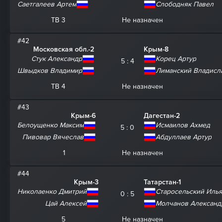
Саетгалеев Артем
Слободняк Павел
ТВ 3
Не назначен
#42
Московская обл.-2
Крым-8
Стук Александр
Корец Артур
5 : 4
Швыдков Владимир
Лиманский Владисл
ТВ 4
Не назначен
#43
Крым-6
Дагестан-2
Белоущенко Максим
Исмаилов Ахмед
5 : 0
Пивовар Вячеслав
Абдуллаев Артур
1
Не назначен
#44
Крым-3
Татарстан-1
Николаенко Дмитрий
Старосельский Иль
0 : 5
Цай Алексей
Молчанов Александ
5
Не назначен