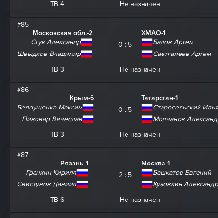
ТВ 4
Не назначен
#85
Московская обл.-2
ХМАО-1
Стук Александр
Балов Артем
0 : 5
Швыдков Владимир
Саетгалеев Артем
ТВ 3
Не назначен
#86
Крым-6
Татарстан-1
Белоущенко Максим
Старосельский Иль
0 : 5
Пивовар Вячеслав
Молчанов Александ
ТВ 3
Не назначен
#87
Рязань-1
Москва-1
Гранкин Кирилл
Башкатов Евгений
2 : 5
Свистунов Даниил
Кузовкин Александр
ТВ 6
Не назначен