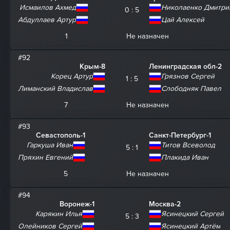
Исмаилов Ахмед
Николаенко Дмитри
0 : 5
Абдуллаев Артур
Цай Алексей
1
Не назначен
#92
Крым-8
Ленинградская обл-2
Корец Артур
Грязнов Сергей
1 : 5
Лиманский Владислав
Слободняк Павел
7
Не назначен
#93
Севастополь-1
Санкт-Петербург-1
Гаркуша Иван
Титов Всеволод
5 : 1
Пряхин Евгений
Плакида Иван
5
Не назначен
#94
Воронеж-1
Москва-2
Карякин Илья
Ясинецкий Сергей
5 : 3
Олейников Сергей
Ясинецкий Артём