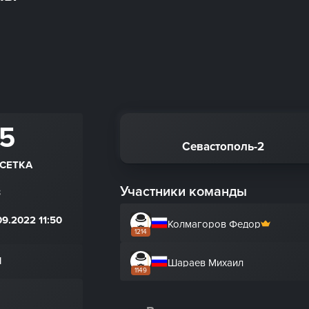
 5
Севастополь-2
 СЕТКА
Участники команды
8
9.2022 11:50
Колмагоров Федор
1214
Н
Шараев Михаил
1149