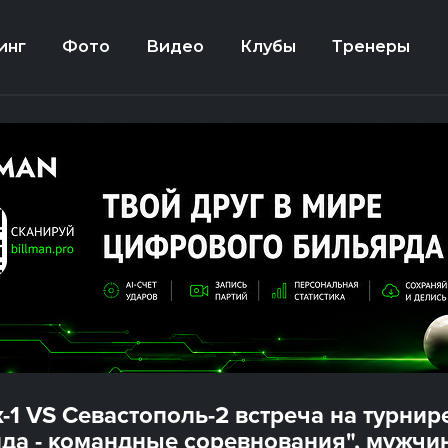
инг
Фото
Видео
Клубы
Тренеры
-1 VS Севастополь-2 встреча на турнир
да - командные соревнования", мужчи