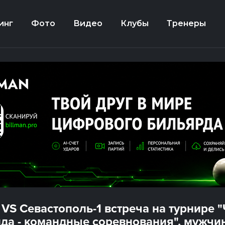
инг
Фото
Видео
Клубы
Тренеры
 VS Севастополь-1 встреча на турнире 
да - командные соревнования", мужчи