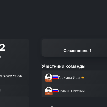
 2
Севастополь-1
8
Участники команды
7
9.2022 13:04
Гаркуша Иван
1217
Н
Пряхин Евгений
1000