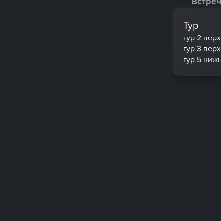
Встреч
Тур
тур 2 вер
тур 3 вер
тур 5 ниж