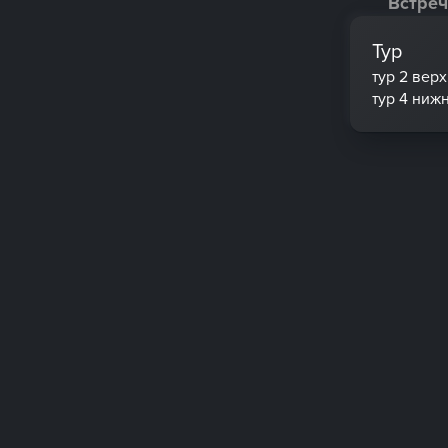
Встреч
Тур
тур 2 вер
тур 4 ниж