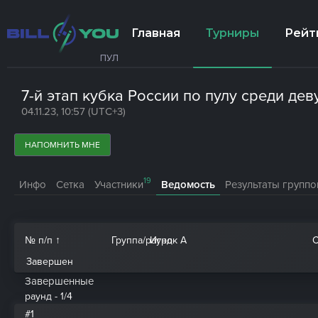
Главная
Турниры
Рейт
ПУЛ
7-й этап кубка России по пулу среди дев
04.11.23, 10:57 (UTC+3)
НАПОМНИТЬ МНЕ
19
Инфо
Сетка
Участники
Ведомость
Результаты группо
№ п/п ↑
Группа
/
раунд
Игрок A
Завершен
Завершенные
раунд - 1/4
#1