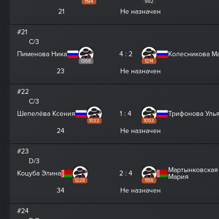
1194
992
21
Не назначен
#21
C/3
Пименова Ника
4 : 2
Колесникова М
1368
1214
23
Не назначен
#22
C/3
Шепелёва Ксения
1 : 4
Трифонова Уль
1033
1053
24
Не назначен
#23
D/3
Мартынковская
Коцуба Элина
2 : 4
Мария
1228
1156
34
Не назначен
#24