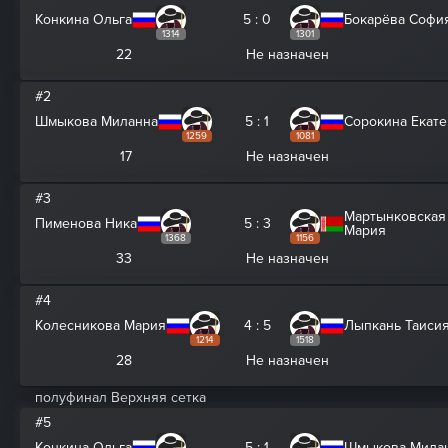
Конкина Ольга
5 : 0
Бокарёва Софи
1314
1301
22
Не назначен
#2
Шмыкова Миланна
5 : 1
Сорокина Екат
1259
1081
17
Не назначен
#3
Мартынковская
Пименова Ника
5 : 3
Мария
1368
1156
33
Не назначен
#4
Колесникова Мария
4 : 5
Лыпкань Таиси
1214
1518
28
Не назначен
полуфинал Верхняя сетка
#5
Конкина Ольга
5 : 1
Шмыкова Мила