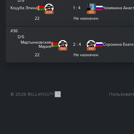
D/5
Коцуба Элина
1 : 4
Чемякина Анас
1228
1125
22
Не назначен
#36
D/5
Мартынковская
2 : 4
Сорокина Екат
Мария
1156
1081
22
Не назначен
© 2026 BILL4YOU™.
Пользоват