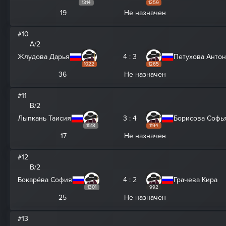
1314
1259
19
Не назначен
#10
A/2
Жлудова Дарья
4 : 3
Петухова Анто
1022
1265
36
Не назначен
#11
B/2
Лыпкань Таисия
3 : 4
Борисова Софь
1518
1194
17
Не назначен
#12
B/2
Бокарёва София
4 : 2
Грачева Кира
1301
992
25
Не назначен
#13