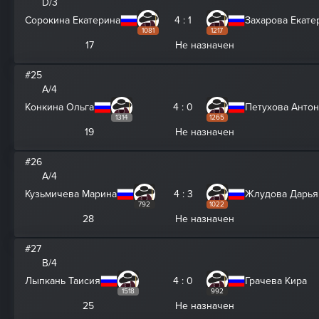
D/3
Сорокина Екатерина
4 : 1
Захарова Екате
1081
1217
17
Не назначен
#25
A/4
Конкина Ольга
4 : 0
Петухова Анто
1314
1265
19
Не назначен
#26
A/4
Кузьмичева Марина
4 : 3
Жлудова Дарья
792
1022
28
Не назначен
#27
B/4
Лыпкань Таисия
4 : 0
Грачева Кира
1518
992
25
Не назначен