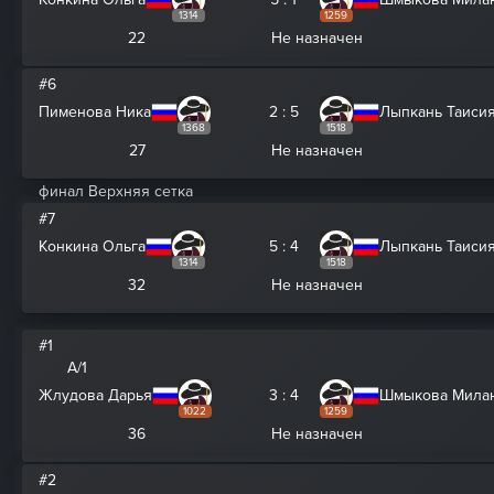
1314
1259
22
Не назначен
#6
Пименова Ника
2 : 5
Лыпкань Таиси
1368
1518
27
Не назначен
финал Верхняя сетка
#7
Конкина Ольга
5 : 4
Лыпкань Таиси
1314
1518
32
Не назначен
#1
A/1
Жлудова Дарья
3 : 4
Шмыкова Мила
1022
1259
36
Не назначен
#2