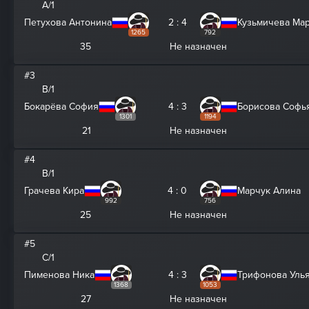
A/1
Петухова Антонина
2 : 4
Кузьмичева Ма
1265
792
35
Не назначен
#3
B/1
Бокарёва София
4 : 3
Борисова Софь
1301
1194
21
Не назначен
#4
B/1
Грачева Кира
4 : 0
Марчук Алина
992
756
25
Не назначен
#5
C/1
Пименова Ника
4 : 3
Трифонова Уль
1368
1053
27
Не назначен