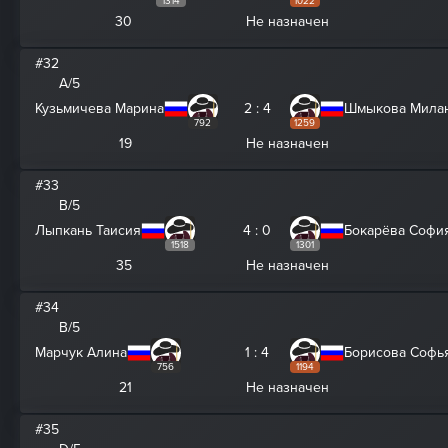
1314
1022
30
Не назначен
#32
A/5
Кузьмичева Марина
2 : 4
Шмыкова Мила
792
1259
19
Не назначен
#33
B/5
Лыпкань Таисия
4 : 0
Бокарёва Софи
1518
1301
35
Не назначен
#34
B/5
Марчук Алина
1 : 4
Борисова Софь
756
1194
21
Не назначен
#35