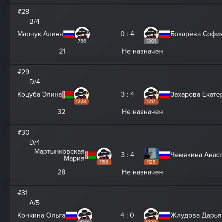
#28
B/4
Марчук Алина
0 : 4
Бокарёва Софи
756
1301
21
Не назначен
#29
D/4
Коцуба Элина
3 : 4
Захарова Екате
1228
1217
32
Не назначен
#30
D/4
Мартынковская
3 : 4
Чемякина Анас
Мария
1156
1125
28
Не назначен
#31
A/5
Конкина Ольга
4 : 0
Жлудова Дарья