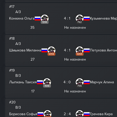
#17
A/3
Конкина Ольга
4 : 1
Кузьмичева Ма
1314
792
35
Не назначен
#18
A/3
Шмыкова Миланна
4 : 1
Петухова Анто
1259
1265
27
Не назначен
#19
B/3
Лыпкань Таисия
4 : 0
Марчук Алина
1518
756
17
Не назначен
#20
B/3
Борисова Софья
2 : 4
Грачева Кира