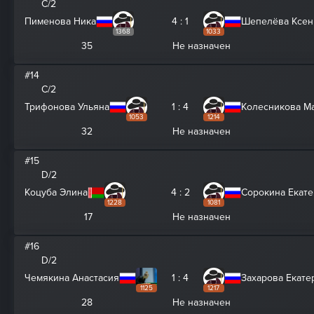
C/2
Пименова Ника
4 : 1
Шепелёва Ксен
1368
1033
35
Не назначен
#14
C/2
Трифонова Ульяна
1 : 4
Колесникова М
1053
1214
32
Не назначен
#15
D/2
Коцуба Элина
4 : 2
Сорокина Екат
1228
1081
17
Не назначен
#16
D/2
Чемякина Анастасия
1 : 4
Захарова Екате
1125
1217
28
Не назначен