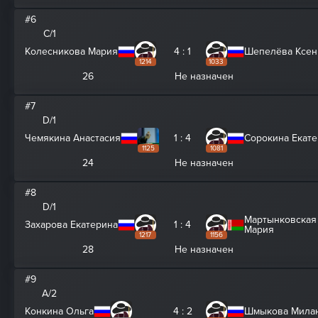
#6
C/1
Колесникова Мария
4 : 1
Шепелёва Ксен
1214
1033
26
Не назначен
#7
D/1
Чемякина Анастасия
1 : 4
Сорокина Екат
1125
1081
24
Не назначен
#8
D/1
Мартынковская
Захарова Екатерина
1 : 4
Мария
1217
1156
28
Не назначен
#9
A/2
Конкина Ольга
4 : 2
Шмыкова Мила