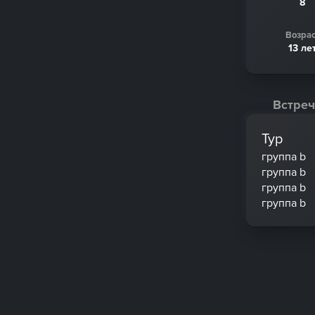
8
Возрас
13 ле
Встреч
Тур
группа b
группа b
группа b
группа b