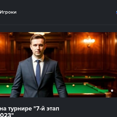
Игроки
а турнире "7-й этап
2023"