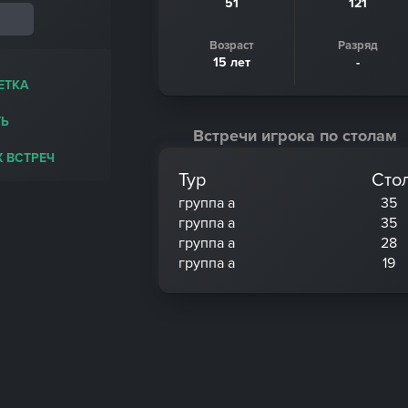
51
121
Возраст
Разряд
15 лет
-
ЕТКА
Ь
Встречи игрока по столам
 ВСТРЕЧ
Тур
Сто
группа a
35
группа a
35
группа a
28
группа a
19