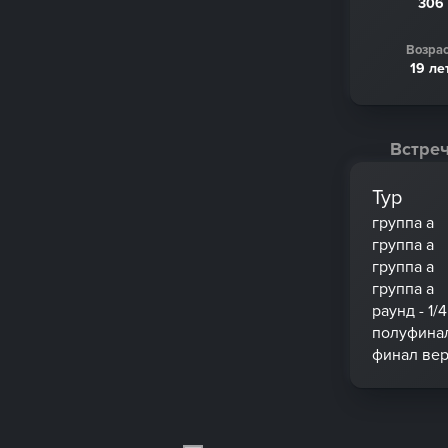
306
Возрас
19 ле
Встреч
Тур
группа a
группа a
группа a
группа a
раунд - 1/4
полуфинал
финал вер