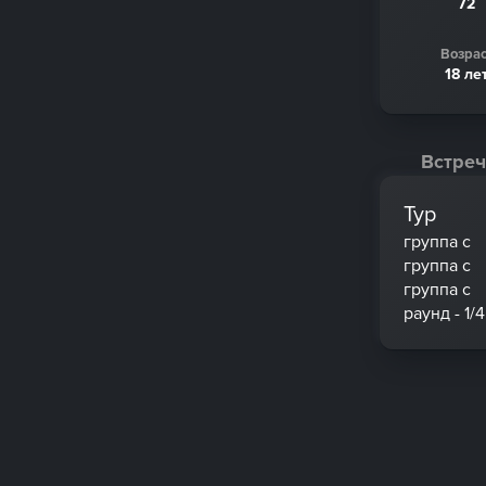
72
Возрас
18 ле
Встреч
Тур
группа c
группа c
группа c
раунд - 1/4