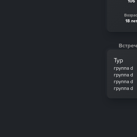
106
Возрас
18 ле
Встреч
Тур
группа d
группа d
группа d
группа d