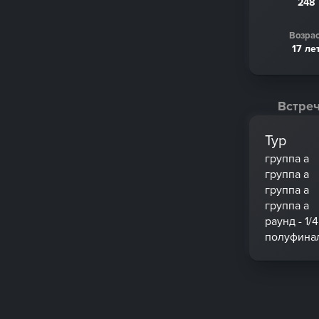
248
Возрас
17 ле
Встреч
Тур
группа a
группа a
группа a
группа a
раунд - 1/4
полуфинал