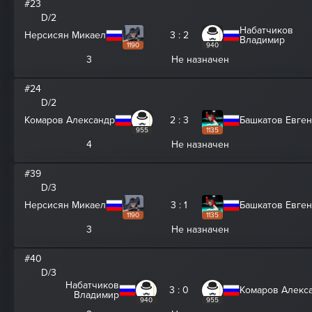
#23
D/2
Набатчиков
Нерсисян Микаел
3 : 2
Владимир
1190
940
3
Не назначен
#24
D/2
Комаров Александр
2 : 3
Башкатов Евге
955
1135
4
Не назначен
#39
D/3
Нерсисян Микаел
3 : 1
Башкатов Евге
1190
1135
3
Не назначен
#40
D/3
Набатчиков
3 : 0
Комаров Алекс
Владимир
940
955