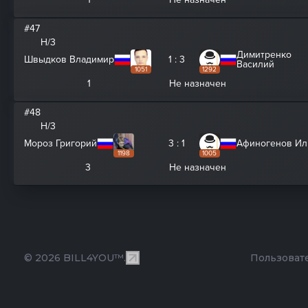
#47
H/3
Димитренко
Швыдков Владимир
1 : 3
Василий
1051
1292
1
Не назначен
#48
H/3
Мороз Григорий
3 : 1
Афиногенов Ил
1198
1005
3
Не назначен
© 2026 BILL4YOU™.
Пользоват