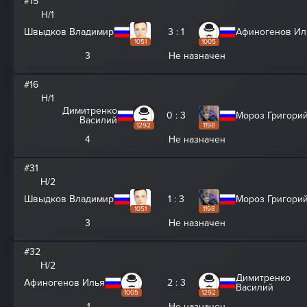
#15
H/1
Швыдков Владимир
3 : 1
Афиногенов Ил
1051
1005
3
Не назначен
#16
H/1
Димитренко
0 : 3
Мороз Григори
Василий
1292
1198
4
Не назначен
#31
H/2
Швыдков Владимир
1 : 3
Мороз Григори
1051
1198
3
Не назначен
#32
H/2
Димитренко
Афиногенов Илья
2 : 3
Василий
1005
1292
1
Не назначен