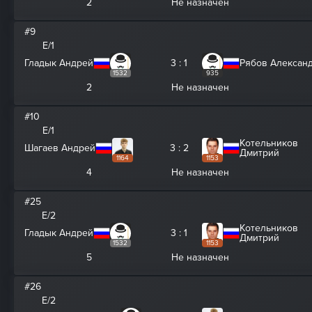
2
Не назначен
#9
E/1
Гладык Андрей
3 : 1
Рябов Алексан
1532
935
2
Не назначен
#10
E/1
Котельников
Шагаев Андрей
3 : 2
Дмитрий
1164
1153
4
Не назначен
#25
E/2
Котельников
Гладык Андрей
3 : 1
Дмитрий
1532
1153
5
Не назначен
#26
E/2