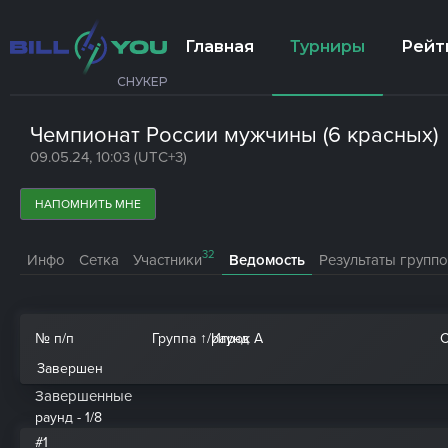
Главная
Турниры
Рейт
СНУКЕР
Чемпионат России мужчины (6 красных)
09.05.24, 10:03 (UTC+3)
НАПОМНИТЬ МНЕ
32
Инфо
Сетка
Участники
Ведомость
Результаты группо
№ п/п
Группа ↑
/
раунд
Игрок A
Завершен
Завершенные
раунд - 1/8
#1