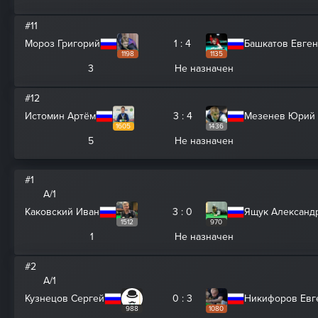
#11
Мороз Григорий
1 : 4
Башкатов Евге
1198
1135
3
Не назначен
#12
Истомин Артём
3 : 4
Мезенев Юрий
1605
1436
5
Не назначен
#1
A/1
Каковский Иван
3 : 0
Ящук Александ
1512
970
1
Не назначен
#2
A/1
Кузнецов Сергей
0 : 3
Никифоров Евг
988
1080