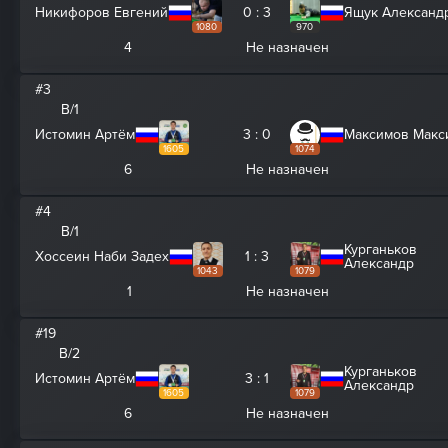
Никифоров Евгений
0 : 3
Ящук Александ
1080
970
4
Не назначен
#3
B/1
Истомин Артём
3 : 0
Максимов Макс
1605
1074
6
Не назначен
#4
B/1
Курганьков
Хоссеин Наби Задех
1 : 3
Александр
1043
1079
1
Не назначен
#19
B/2
Курганьков
Истомин Артём
3 : 1
Александр
1605
1079
6
Не назначен