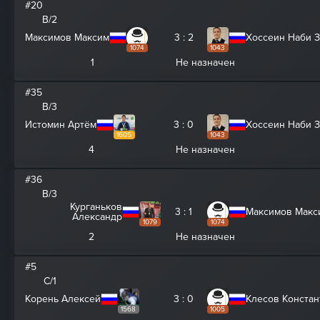
#20
B/2
Максимов Максим
3 : 2
Хоссеин Наби 
1074
1043
1
Не назначен
#35
B/3
Истомин Артём
3 : 0
Хоссеин Наби 
1605
1043
4
Не назначен
#36
B/3
Курганьков
3 : 1
Максимов Макс
Александр
1079
1074
2
Не назначен
#5
C/1
Корень Алексей
3 : 0
Клесов Констан
1568
1005