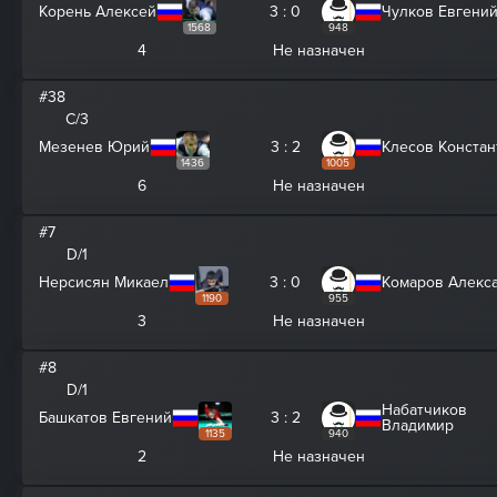
Корень Алексей
3 : 0
Чулков Евгени
1568
948
4
Не назначен
#38
C/3
Мезенев Юрий
3 : 2
Клесов Констан
1436
1005
6
Не назначен
#7
D/1
Нерсисян Микаел
3 : 0
Комаров Алекс
1190
955
3
Не назначен
#8
D/1
Набатчиков
Башкатов Евгений
3 : 2
Владимир
1135
940
2
Не назначен