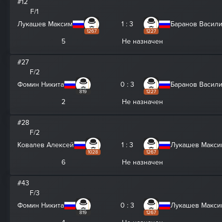
#12
F/1
Лукашев Максим
1 : 3
Баранов Васил
1267
1227
5
Не назначен
#27
F/2
Фомин Никита
0 : 3
Баранов Васил
819
1227
2
Не назначен
#28
F/2
Ковалев Алексей
1 : 3
Лукашев Макси
1028
1267
6
Не назначен
#43
F/3
Фомин Никита
0 : 3
Лукашев Макси
819
1267