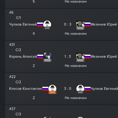
5
Не назначен
#6
C/1
Чулков Евгений
0 : 3
Мезенев Юрий
948
1436
4
Не назначен
#21
C/2
Корень Алексей
1 : 3
Мезенев Юрий
1568
1436
2
Не назначен
#22
C/2
Клесов Константин
3 : 0
Чулков Евгени
1005
948
2
Не назначен
#37
C/3