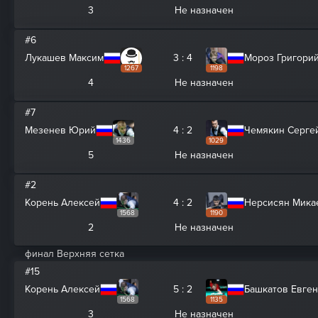
3
Не назначен
#6
Лукашев Максим
3 : 4
Мороз Григори
1267
1198
4
Не назначен
#7
Мезенев Юрий
4 : 2
Чемякин Серге
1436
1029
5
Не назначен
#2
Корень Алексей
4 : 2
Нерсисян Мика
1568
1190
2
Не назначен
финал Верхняя сетка
#15
Корень Алексей
5 : 2
Башкатов Евге
1568
1135
3
Не назначен