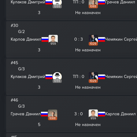
Кулаков Дмитрий
ТП : 0
Грачев Даниил
1355
1088
3
Не назначен
#30
G/2
Карлов Даниил
0 : 3
Чемякин Серге
959
1029
3
Не назначен
#45
G/3
Кулаков Дмитрий
ТП : 0
Чемякин Серге
1355
1029
3
Не назначен
#46
G/3
Грачев Даниил
3 : 0
Карлов Даниил
1088
959
5
Не назначен