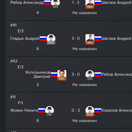
Рябов Александр
1 : 3
Шагаев Андрей
935
1164
4
Не назначен
#41
E/3
Гладык Андрей
3 : 0
Шагаев Андрей
1532
1164
6
Не назначен
#42
E/3
Котельников
3 : 0
Рябов Алексан
Дмитрий
1153
935
2
Не назначен
#11
F/1
Фомин Никита
0 : 3
Ковалев Алекс
819
1028
6
Не назначен