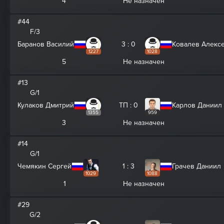
4
Не назначен
#44
F/3
Баранов Василий
3 : 0
Ковалев Алекс
1227
1028
5
Не назначен
#13
G/1
Кулаков Дмитрий
ТП : 0
Карлов Даниил
1355
959
3
Не назначен
#14
G/1
Чемякин Сергей
1 : 3
Грачев Даниил
1029
1088
1
Не назначен
#29
G/2