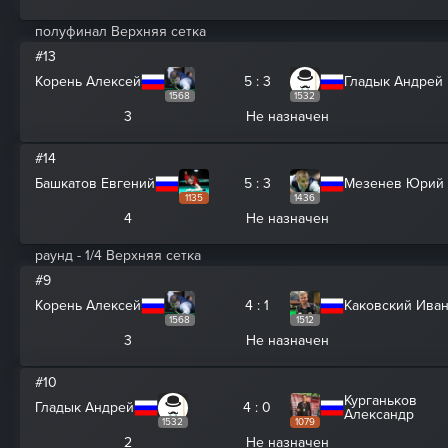
полуфинал Верхняя сетка
#13
Корень Алексей
5 : 3
Гладык Андрей
1568
1532
3
Не назначен
#14
Башкатов Евгений
5 : 3
Мезенев Юрий
1135
1436
4
Не назначен
раунд - 1/4 Верхняя сетка
#9
Корень Алексей
4 : 1
Каковский Ива
1568
1512
3
Не назначен
#10
Курганьков
Гладык Андрей
4 : 0
Александр
1532
1079
2
Не назначен