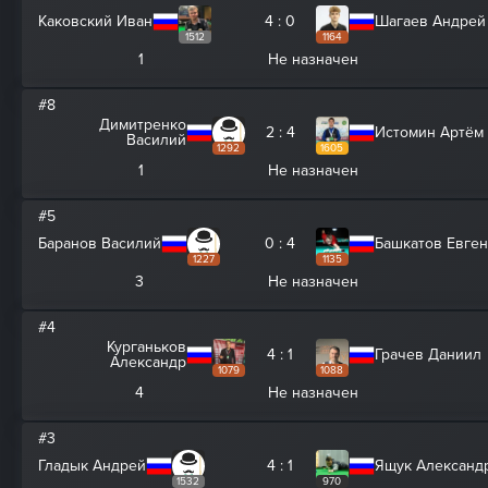
Каковский Иван
4 : 0
Шагаев Андрей
1512
1164
1
Не назначен
#8
Димитренко
2 : 4
Истомин Артём
Василий
1292
1605
1
Не назначен
#5
Баранов Василий
0 : 4
Башкатов Евге
1227
1135
3
Не назначен
#4
Курганьков
4 : 1
Грачев Даниил
Александр
1079
1088
4
Не назначен
#3
Гладык Андрей
4 : 1
Ящук Александ
1532
970