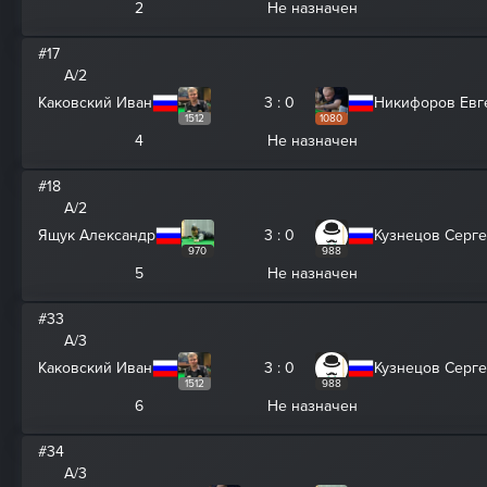
2
Не назначен
#17
A/2
Каковский Иван
3 : 0
Никифоров Евг
1512
1080
4
Не назначен
#18
A/2
Ящук Александр
3 : 0
Кузнецов Серг
970
988
5
Не назначен
#33
A/3
Каковский Иван
3 : 0
Кузнецов Серг
1512
988
6
Не назначен
#34
A/3