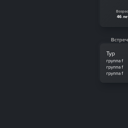
Возрас
46 ле
Встреч
Тур
группа f
группа f
группа f