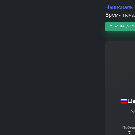
Националь
Время начал
СТРАНИЦА ТУ
Шв
Ро
Побед
7