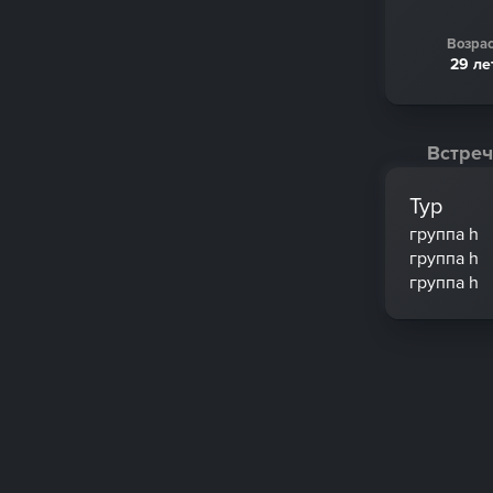
Возрас
29 ле
Встреч
Тур
группа h
группа h
группа h