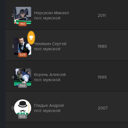
Нерсисян Микаел
2
2011
пол: мужской
1190
Чемякин Сергей
3
1980
пол: мужской
1029
Корень Алексей
4
1995
пол: мужской
1568
Гладык Андрей
5
2007
пол: мужской
1532