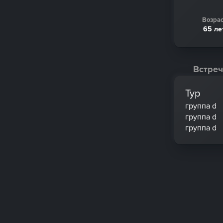
Возрас
65 ле
Встреч
Тур
группа d
группа d
группа d