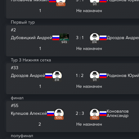
1071
911
1
Не назначен
Первый тур
#2
Дубовицкий Андрей
3 : 1
Дроздов Андре
949
814
1
Не назначен
Тур 3 Нижняя сетка
#33
Дроздов Андрей
1 : 2
Родионов Юри
814
911
1
Не назначен
финал
#55
Коновалов
Кулешов Алексей
2 : 3
Александр
1096
1190
2
Не назначен
полуфинал