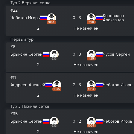
Тур 2 Верхняя сетка
#22
Коновалов
Чеботов Игорь
0 : 3
Александр
1064
1190
2
Не назначен
Первый тур
#6
Брыксин Сергей
0 : 3
Чусов Сергей
933
1125
2
Не назначен
#11
Андреев Алексей
2 : 3
Чеботов Игорь
1045
1064
2
Не назначен
Тур 3 Нижняя сетка
#35
Брыксин Сергей
0 : 2
Чеботов Игорь
933
1064
2
Не назначен