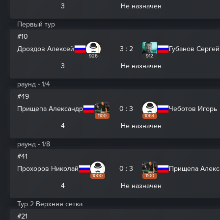
3
Не назначен
Первый тур
#10
Дроздов Алексей
3 : 2
Губанов Сергей
926
912
3
Не назначен
раунд - 1/4
#49
Прищепа Александр
0 : 3
Чеботов Игорь
1100
1064
4
Не назначен
раунд - 1/8
#41
Прохоров Николай
0 : 3
Прищепа Алекс
1000
1100
4
Не назначен
Тур 2 Верхняя сетка
#21