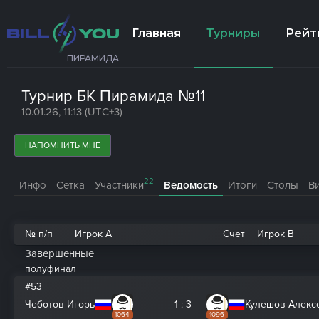
Главная
Турниры
Рейт
ПИРАМИДА
Турнир БК Пирамида №11
10.01.26, 11:13 (UTC+3)
НАПОМНИТЬ МНЕ
22
Инфо
Сетка
Участники
Ведомость
Итоги
Столы
В
№ п/п
Игрок A
Счет
Игрок B
Завершенные
полуфинал
#53
Чеботов Игорь
1 : 3
Кулешов Алекс
1064
1096