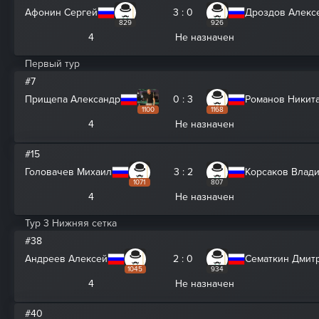
Афонин Сергей
3 : 0
Дроздов Алекс
829
926
4
Не назначен
Первый тур
#7
Прищепа Александр
0 : 3
Романов Никит
1100
1168
4
Не назначен
#15
Головачев Михаил
3 : 2
Корсаков Влад
1071
807
4
Не назначен
Тур 3 Нижняя сетка
#38
Андреев Алексей
2 : 0
Сематкин Дмит
1045
934
4
Не назначен
#40