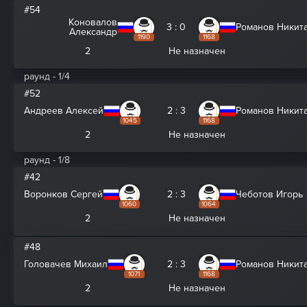
#54
Коновалов
3 : 0
Романов Никит
Александр
1190
1168
2
Не назначен
раунд - 1/4
#52
Андреев Алексей
2 : 3
Романов Никит
1045
1168
2
Не назначен
раунд - 1/8
#42
Воронков Сергей
2 : 3
Чеботов Игорь
1060
1064
2
Не назначен
#48
Головачев Михаил
2 : 3
Романов Никит
1071
1168
2
Не назначен