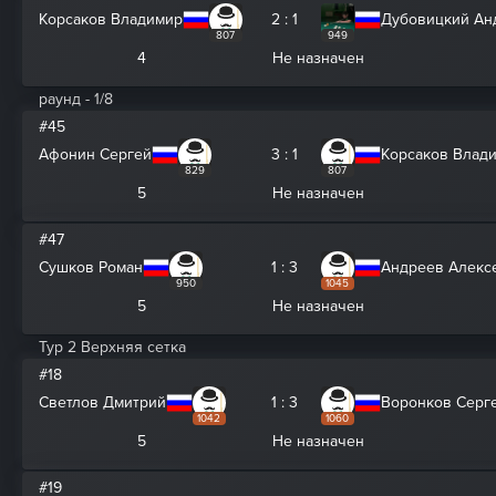
Корсаков Владимир
2 : 1
Дубовицкий Ан
807
949
4
Не назначен
раунд - 1/8
#45
Афонин Сергей
3 : 1
Корсаков Влад
829
807
5
Не назначен
#47
Сушков Роман
1 : 3
Андреев Алекс
950
1045
5
Не назначен
Тур 2 Верхняя сетка
#18
Светлов Дмитрий
1 : 3
Воронков Серг
1042
1060
5
Не назначен
#19