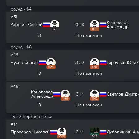
раунд - 1/4
#51
Коновалов
Афонин Сергей
0 : 3
Александр
829
1190
3
Не назначен
раунд - 1/8
#43
Чусов Сергей
3 : 0
Горбунов Юрий
1125
1014
3
Не назначен
#46
Коновалов
3 : 1
Светлов Дмитр
Александр
1190
1042
3
Не назначен
Тур 2 Верхняя сетка
#17
Прохоров Николай
3 : 1
Дубовицкий Ан
1000
949