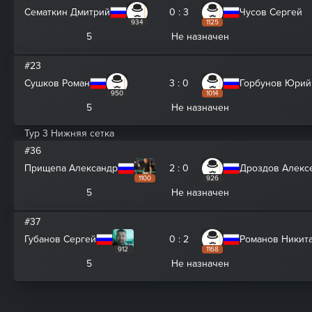
Сематкин Дмитрий
0 : 3
Чусов Сергей
934
1125
5
Не назначен
#23
Сушков Роман
3 : 0
Горбунов Юрий
950
1014
5
Не назначен
Тур 3 Нижняя сетка
#36
Прищепа Александр
2 : 0
Дроздов Алекс
1100
926
5
Не назначен
#37
Губанов Сергей
0 : 2
Романов Никит
912
1168
5
Не назначен