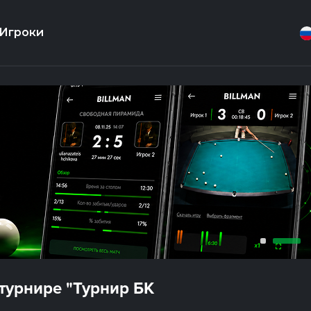
Игроки
турнире "Турнир БК