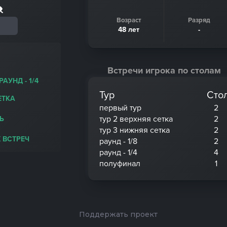
Возраст
Разряд
48 лет
-
Встречи игрока по столам
РАУНД - 1/4
Тур
Сто
ЕТКА
первый тур
2
тур 2 верхняя сетка
2
Ь
тур 3 нижняя сетка
2
 ВСТРЕЧ
раунд - 1/8
2
раунд - 1/4
4
полуфинал
1
Поддержать проект