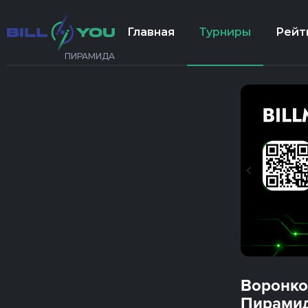
Главная
Турниры
Рейт
ПИРАМИДА
Воронко
Пирамид