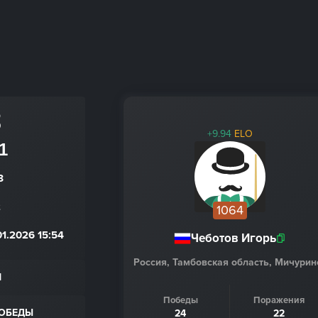
3
+9.94
ELO
1
8
2
1064
1.2026 15:54
Чеботов Игорь
Россия, Тамбовская область, Мичурин
Н
Победы
Поражения
ПОБЕДЫ
24
22