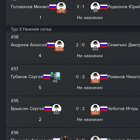
Головачев Михаил
3 : 1
Родионов Юри
1071
911
1
Не назначен
Тур 3 Нижняя сетка
#38
Андреев Алексей
2 : 0
Сематкин Дмит
1045
934
4
Не назначен
#37
Губанов Сергей
0 : 2
Романов Никит
912
1168
5
Не назначен
#35
Брыксин Сергей
0 : 2
Чеботов Игорь
933
1064
2
Не назначен
#36