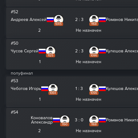
#52
Андреев Алексей
2 : 3
Романов Никит
1045
1168
2
Не назначен
#50
Чусов Сергей
2 : 3
Кулешов Алекс
1125
1096
1
Не назначен
полуфинал
#53
Чеботов Игорь
1 : 3
Кулешов Алекс
1064
1096
1
Не назначен
#54
Коновалов
3 : 0
Романов Никит
Александр
1190
1168
2
Не назначен