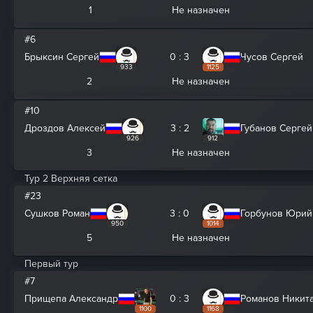
1
Не назначен
#6
Брыксин Сергей
0 : 3
Чусов Сергей
933
1125
2
Не назначен
#10
Дроздов Алексей
3 : 2
Губанов Сергей
926
912
3
Не назначен
Тур 2 Верхняя сетка
#23
Сушков Роман
3 : 0
Горбунов Юрий
950
1014
5
Не назначен
Первый тур
#7
Прищепа Александр
0 : 3
Романов Никит
1100
1168