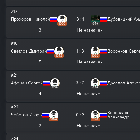
#17
Прохоров Николай
3 : 1
Дубовицкий Ан
1000
949
3
Не назначен
#18
Светлов Дмитрий
1 : 3
Воронков Серг
1042
1060
5
Не назначен
#21
Афонин Сергей
3 : 0
Дроздов Алекс
829
926
4
Не назначен
#22
Коновалов
Чеботов Игорь
0 : 3
Александр
1064
1190
2
Не назначен
#24