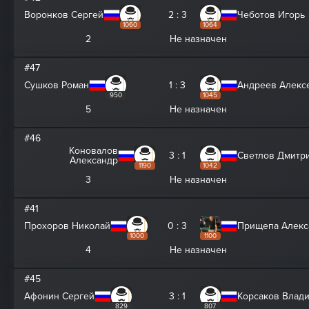
Воронков Сергей
2 : 3
Чеботов Игорь
1060
1064
2
Не назначен
#47
Сушков Роман
1 : 3
Андреев Алекс
950
1045
5
Не назначен
#46
Коновалов
3 : 1
Светлов Дмитр
Александр
1190
1042
3
Не назначен
#41
Прохоров Николай
0 : 3
Прищепа Алекс
1000
1100
4
Не назначен
#45
Афонин Сергей
3 : 1
Корсаков Влад
829
807