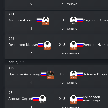
5
Не назначен
#44
Кулешов Алексей
3 : 0
Родионов Юри
1096
911
1
Не назначен
#48
Головачев Михаил
2 : 3
Романов Никит
1071
1168
2
Не назначен
раунд - 1/4
#49
Прищепа Александр
0 : 3
Чеботов Игорь
1100
1064
4
Не назначен
#51
Коновалов
Афонин Сергей
0 : 3
Александр
829
1190
3
Не назначен