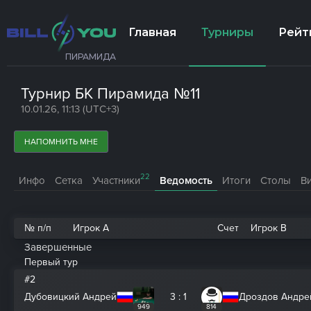
Главная
Турниры
Рейт
ПИРАМИДА
Турнир БК Пирамида №11
10.01.26, 11:13 (UTC+3)
НАПОМНИТЬ МНЕ
22
Инфо
Сетка
Участники
Ведомость
Итоги
Столы
В
№ п/п
Игрок A
Счет
Игрок B
Завершенные
Первый тур
#2
Дубовицкий Андрей
3 : 1
Дроздов Андре
949
814