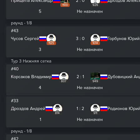
Прищепа Александр
2 : 0
Дроздов Алекс
1100
926
5
Не назначен
раунд - 1/8
#43
Чусов Сергей
3 : 0
Горбунов Юрий
1125
1014
3
Не назначен
Тур 3 Нижняя сетка
#40
Корсаков Владимир
2 : 1
Дубовицкий Ан
807
949
4
Не назначен
#33
Дроздов Андрей
1 : 2
Родионов Юри
814
911
1
Не назначен
раунд - 1/8
#42