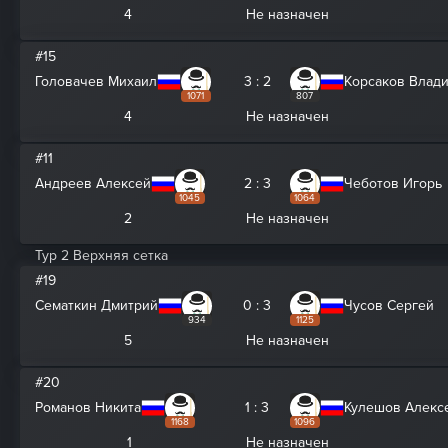
4
Не назначен
#15
Головачев Михаил
3 : 2
Корсаков Влад
1071
807
4
Не назначен
#11
Андреев Алексей
2 : 3
Чеботов Игорь
1045
1064
2
Не назначен
Тур 2 Верхняя сетка
#19
Сематкин Дмитрий
0 : 3
Чусов Сергей
934
1125
5
Не назначен
#20
Романов Никита
1 : 3
Кулешов Алекс
1168
1096
1
Не назначен