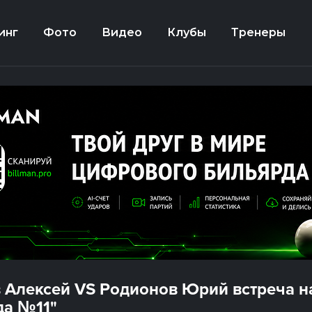
инг
Фото
Видео
Клубы
Тренеры
 Алексей VS Родионов Юрий встреча на
а №11"