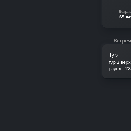
Возрас
65 ле
Встреч
Тур
тур 2 вер
раунд - 1/8