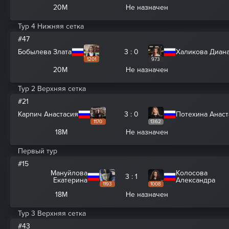
20M
Не назначен
Тур 4 Нижняя сетка
#47
Бобылева Злата
3 : 0
Халикова Диан
1201
973
20M
Не назначен
Тур 2 Верхняя сетка
#21
Карпич Анастасия
3 : 0
Потехина Анаст
1170
1362
18M
Не назначен
Первый тур
#15
Мануйлова
Колосова
3 : 1
Екатерина
Александра
1193
1008
18M
Не назначен
Тур 3 Верхняя сетка
#43