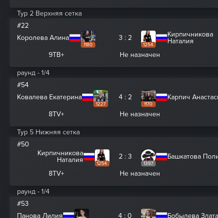
Тур 2 Верхняя сетка
#22
Кирпичникова
Королева Алина
3 : 2
Наталия
1180
1254
9ТВ+
Не назначен
раунд - 1/4
#54
Ковалева Екатерина
4 : 2
Карпич Анастас
1227
1170
8TV+
Не назначен
Тур 5 Нижняя сетка
#50
Кирпичникова
2 : 3
Башкатова Пол
Наталия
1254
1397
8TV+
Не назначен
раунд - 1/4
#53
Панова Лилия
4 : 0
Бобылева Злат