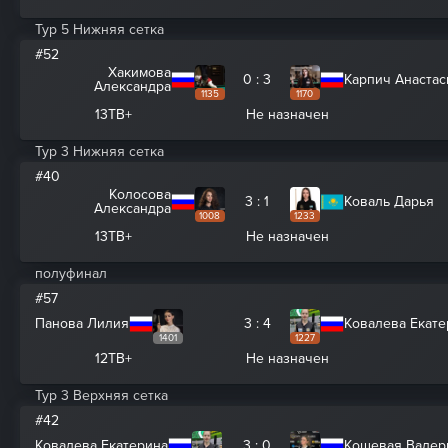
Тур 5 Нижняя сетка
#52
Хакимова
0 : 3
Карпич Анастас
Александра
1135
1170
13ТВ+
Не назначен
Тур 3 Нижняя сетка
#40
Колосова
3 : 1
Коваль Дарья
Александра
1008
1233
13ТВ+
Не назначен
полуфинал
#57
Панова Лилия
3 : 4
Ковалева Екате
1401
1227
12ТВ+
Не назначен
Тур 3 Верхняя сетка
#42
Ковалева Екатерина
3 : 0
Кошевая Валер