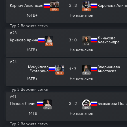
Карпич Анастасия
2 : 3
Королева Алин
1170
1180
16ТВ+
Не назначен
Тур 2 Верхняя сетка
#23
Линькова
Кривова Арина
3 : 0
Александра
1229
904
16ТВ+
Не назначен
#24
Мануйлова
Зверинцева
1 : 3
Екатерина
Анастасия
1193
1352
16ТВ+
Не назначен
Тур 3 Верхняя сетка
#41
Панова Лилия
3 : 2
Башкатова Пол
1401
1397
14ТВ
Не назначен
Тур 2 Верхняя сетка