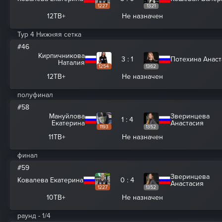
1227
1321
12ТВ+
Не назначен
Тур 4 Нижняя сетка
#46
Кирпичникова
3 : 1
Потехина Анаст
Наталия
1254
1362
12ТВ+
Не назначен
полуфинал
#58
Мануйлова
Зверинцева
1 : 4
Екатерина
Анастасия
1193
1352
11ТВ+
Не назначен
финал
#59
Зверинцева
Ковалева Екатерина
0 : 4
Анастасия
1227
1352
10ТВ+
Не назначен
раунд - 1/4