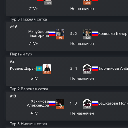
1401
1201
7TV+
Не назначен
Тур 5 Нижняя сетка
#49
Мануйлова
3 : 2
Кошевая Валер
Екатерина
1193
1321
7TV+
Не назначен
Первый тур
#2
Коваль Дарья
3 : 1
Тюрникова Алё
1233
1340
5TV
Не назначен
Тур 2 Верхняя сетка
#18
Хакимова
1 : 3
Башкатова Пол
Александра
1135
1397
4TV
Не назначен
Тур 3 Нижняя сетка