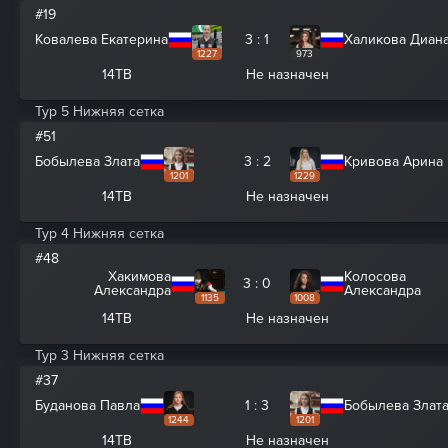
#19
Ковалева Екатерина
3 : 1
Халикова Диан
1227
973
14ТВ
Не назначен
Тур 5 Нижняя сетка
#51
Бобылева Злата
3 : 2
Кривова Арина
1201
1229
14ТВ
Не назначен
Тур 4 Нижняя сетка
#48
Хакимова
Колосова
3 : 0
Александра
Александра
1135
1008
14ТВ
Не назначен
Тур 3 Нижняя сетка
#37
Буданова Павла
1 : 3
Бобылева Злат
1244
1201
14ТВ
Не назначен