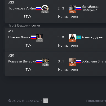
#33
Мануйлова
Тюрникова Алёна
2 : 3
Екатерина
1340
1193
3TV+
Не назначен
Тур 2 Верхняя сетка
#17
Панова Лилия
3 : 0
Коваль Дарья
1401
1233
1TV+
Не назначен
#20
Кошевая Валерия
3 : 1
Бобылева Злат
1321
1201
1TV+
Не назначен
© 2026 BILL4YOU™.
Пользоват