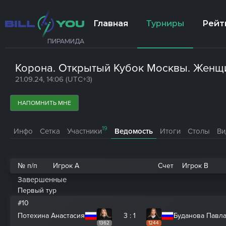
Главная
Турниры
Рейт
ПИРАМИДА
Корона. Открытый Кубок Москвы. Женщи
21.09.24, 14:06 (UTC+3)
НАПОМНИТЬ МНЕ
19
Инфо
Сетка
Участники
Ведомость
Итоги
Столы
Ви
№ п/п
Игрок A
Счет
Игрок B
Завершенные
Первый тур
#10
Потехина Анастасия
3 : 1
Буданова Павл
1362
1244