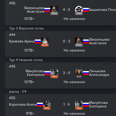
#56
Зверинцева
4 : 0
Башкатова Пол
Анастасия
1352
1397
10ТВ+
Не назначен
Тур 3 Верхняя сетка
#44
Зверинцева
Кривова Арина
0 : 3
Анастасия
1229
1352
10ТВ+
Не назначен
Тур 4 Нижняя сетка
#45
Мануйлова
Линькова
3 : 0
Екатерина
Александра
1193
904
10ТВ+
Не назначен
раунд - 1/4
#55
Мануйлова
Королева Алина
1 : 4
Екатерина
1180
1193
9ТВ+
Не назначен