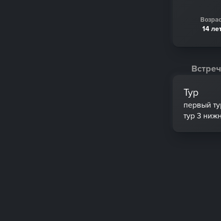
Возрас
14 ле
Встреч
Тур
первый ту
тур 3 ниж