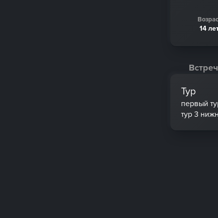
Возрас
14 ле
Встреч
Тур
первый ту
тур 3 ниж