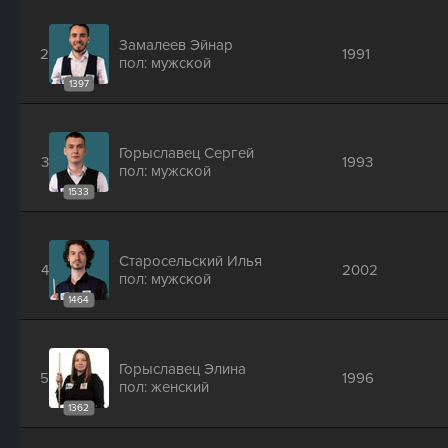
Замалеев Эйнар
2
1991
пол: мужской
1397
Горыславец Сергей
3
1993
пол: мужской
1533
Старосельский Илья
4
2002
пол: мужской
1464
Горыславец Элина
5
1996
пол: женский
1362