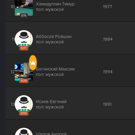
Хамидуллин Тимур
10
1977
пол: мужской
979
Аббасов Ровшан
11
1984
пол: мужской
1077
Богинский Максим
12
1994
пол: мужской
1026
Исаев Евгений
13
1991
пол: мужской
1255
Шилов Андрей