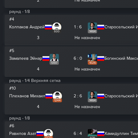
2
Не назначен
раунд - 1/8
#4
Колпаков Андрей
1 : 6
Старосельский 
930
1464
3
Не назначен
#5
Замалеев Эйнар
6 : 0
Богинский Макс
1397
1026
4
Не назначен
раунд - 1/4 Верхняя сетка
#10
Плеханов Михаил
2 : 6
Старосельский 
1244
1464
4
Не назначен
раунд - 1/8
#6
Равилов Азат
6 : 4
Хамидуллин Тим