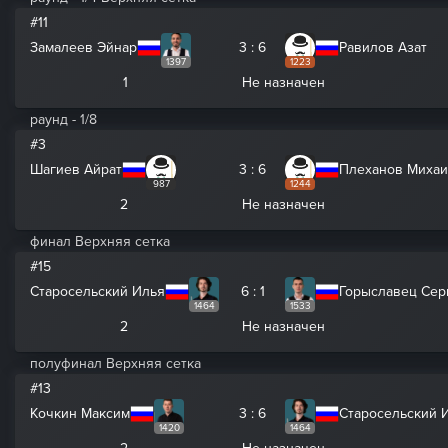
#11
Замалеев Эйнар
3 : 6
Равилов Азат
1397
1223
1
Не назначен
раунд - 1/8
#3
Шагиев Айрат
3 : 6
Плеханов Миха
987
1244
2
Не назначен
финал Верхняя сетка
#15
Старосельский Илья
6 : 1
Горыславец Сер
1464
1533
2
Не назначен
полуфинал Верхняя сетка
#13
Кочкин Максим
3 : 6
Старосельский 
1420
1464