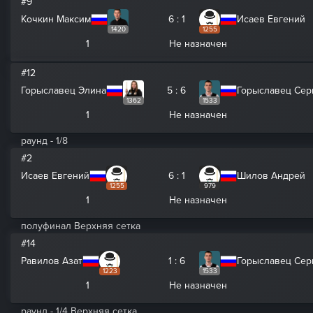
#9
Кочкин Максим
6 : 1
Исаев Евгений
1420
1255
1
Не назначен
#12
Горыславец Элина
5 : 6
Горыславец Сер
1362
1533
1
Не назначен
раунд - 1/8
#2
Исаев Евгений
6 : 1
Шилов Андрей
1255
979
1
Не назначен
полуфинал Верхняя сетка
#14
Равилов Азат
1 : 6
Горыславец Сер
1223
1533
1
Не назначен
раунд - 1/4 Верхняя сетка