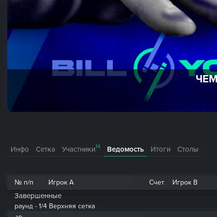
ЧЕМ
14
Инфо
Сетка
Участники
Ведомость
Итоги
Столы
№ п/п
Игрок A
Счет
Игрок B
Завершенные
раунд - 1/4 Верхняя сетка