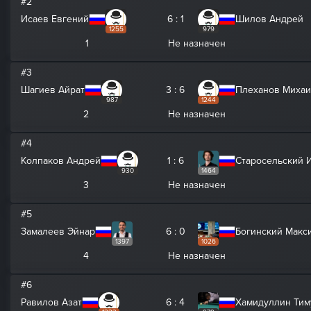
#2
Исаев Евгений
6 : 1
Шилов Андрей
1255
979
1
Не назначен
#3
Шагиев Айрат
3 : 6
Плеханов Миха
987
1244
2
Не назначен
#4
Колпаков Андрей
1 : 6
Старосельский 
930
1464
3
Не назначен
#5
Замалеев Эйнар
6 : 0
Богинский Макс
1397
1026
4
Не назначен
#6
Равилов Азат
6 : 4
Хамидуллин Тим