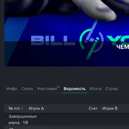
ЧЕМ
14
Инфо
Сетка
Участники
Ведомость
Итоги
Столы
№ п/п ↑
Игрок A
Счет
Игрок B
Завершенные
раунд - 1/8