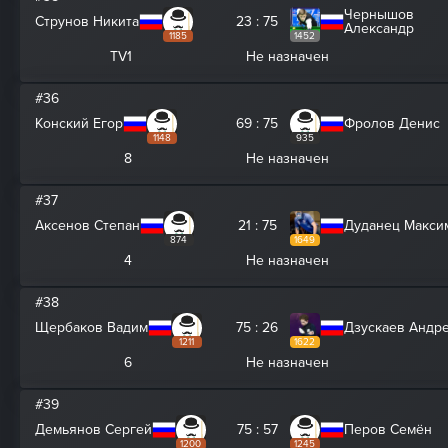
Чернышов
Струнов Никита
23 : 75
Александр
1185
1452
TV1
Не назначен
#36
Конский Егор
69 : 75
Фролов Денис
1148
935
8
Не назначен
#37
Аксенов Степан
21 : 75
Дуданец Макси
874
1649
4
Не назначен
#38
Щербаков Вадим
75 : 26
Дзускаев Андр
1211
1622
6
Не назначен
#39
Демьянов Сергей
75 : 57
Перов Семён
1200
1245