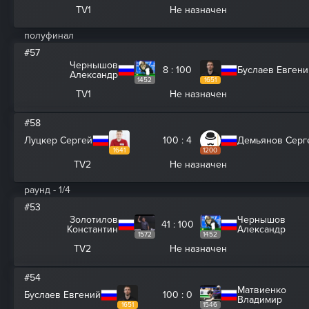
TV1
Не назначен
полуфинал
#57
Чернышов
8 : 100
Буслаев Евгени
Александр
1452
1651
TV1
Не назначен
#58
Луцкер Сергей
100 : 4
Демьянов Серг
1641
1200
TV2
Не назначен
раунд - 1/4
#53
Золотилов
Чернышов
41 : 100
Константин
Александр
1572
1452
TV2
Не назначен
#54
Матвиенко
Буслаев Евгений
100 : 0
Владимир
1651
1546