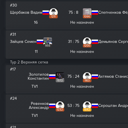
#30
Щербаков Вадим
75 : 8
Слепченков Фё
1211
1096
16
Не назначен
#31
Зайцев Семен
31 : 75
Демьянов Серг
955
1200
11
Не назначен
Тур 2 Верхняя сетка
#17
Золотилов
75 : 24
Ахтямов Стани
Константин
1572
1163
TV1
Не назначен
#24
Ревенков
53 : 75
Сероштан Андр
Александр
1232
1642
TV1
Не назначен
#21