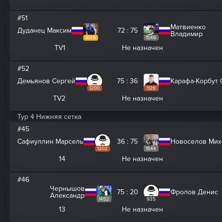
#51
Матвиенко
Дуданец Максим
72 : 75
Владимир
1649
1546
TV1
Не назначен
#52
Демьянов Сергей
75 : 36
Карафа-Корбут 
1200
1126
TV2
Не назначен
Тур 4 Нижняя сетка
#45
Сафиуллин Марсель
36 : 75
Новоселов Мих
1202
1544
14
Не назначен
#46
Чернышов
75 : 20
Фролов Денис
Александр
1452
935
13
Не назначен