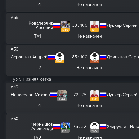
4
Не назначен
#55
Ковалерчик
33 : 100
Луцкер Сергей
Арсений
1739
1641
TV1
Не назначен
#56
Сероштан Андрей
85 : 100
Демьянов Серг
1642
1200
7
Не назначен
Тур 5 Нижняя сетка
#49
Новоселов Михаил
72 : 75
Луцкер Сергей
1544
1641
4
Не назначен
#50
Чернышов
75 : 32
Хайруллин Иль
Александр
1452
1422
TV3
Не назначен