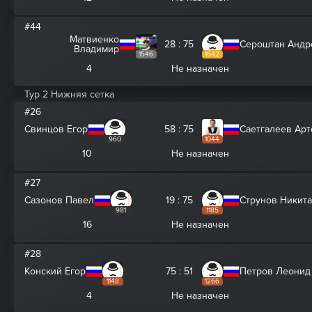
#44
Матвиенко
28 : 75
Сероштан Андр
Владимир
1546
1642
4
Не назначен
Тур 2 Нижняя сетка
#26
Свинцов Егор
58 : 75
Саетгалеев Ар
960
1044
10
Не назначен
#27
Сазонов Павел
19 : 75
Струнов Никита
981
1185
16
Не назначен
#28
Конский Егор
75 : 51
Петров Леонид
1148
1266
4
Не назначен