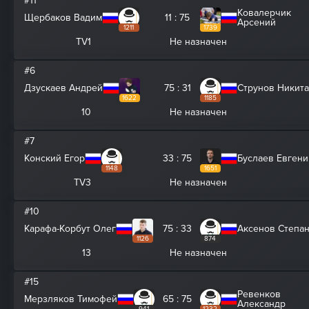
#11
Ковалерчик
Щербаков Вадим
11 : 75
Арсений
1211
1739
TV1
Не назначен
#6
Дзускаев Андрей
75 : 31
Струнов Никита
1622
1185
10
Не назначен
#7
Конский Егор
33 : 75
Буслаев Евгени
1148
1651
TV3
Не назначен
#10
Карафа-Корбут Олег
75 : 33
Аксенов Степа
1126
874
13
Не назначен
#15
Ревенков
Мерзляков Тимофей
65 : 75
Александр