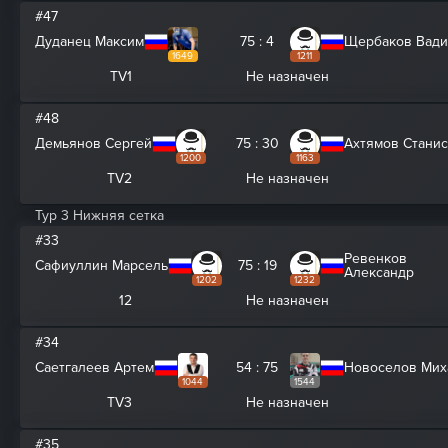
#47
Дуданец Максим
75 : 4
Щербаков Вад
1649
1211
TV1
Не назначен
#48
Демьянов Сергей
75 : 30
Ахтямов Стани
1200
1163
TV2
Не назначен
Тур 3 Нижняя сетка
#33
Ревенков
Сафиуллин Марсель
75 : 19
Александр
1202
1232
12
Не назначен
#34
Саетгалеев Артем
54 : 75
Новоселов Мих
1044
1544
TV3
Не назначен
#35