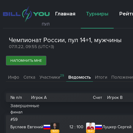
Главная
Турниры
Рейт
ПУЛ
Чемпионат России, пул 14+1, мужчины
07.11.22, 09:55 (UTC+3)
НАПОМНИТЬ МНЕ
29
Инфо
Сетка
Участники
Ведомость
Итоги
Положени
№ п/п
Игрок A
Счет
Игрок B
Завершенные
финал
#59
Буслаев Евгений
12 : 100
Луцкер Сергей
1651
1641