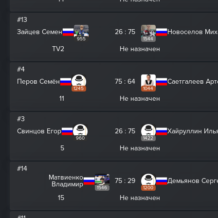
#13
Зайцев Семен
26 : 75
Новоселов Мих
955
1544
TV2
Не назначен
#4
Перов Семён
75 : 64
Саетгалеев Ар
1245
1044
11
Не назначен
#3
Свинцов Егор
26 : 75
Хайруллин Иль
960
1422
5
Не назначен
#14
Матвиенко
75 : 29
Демьянов Серг
Владимир
1546
1200
15
Не назначен