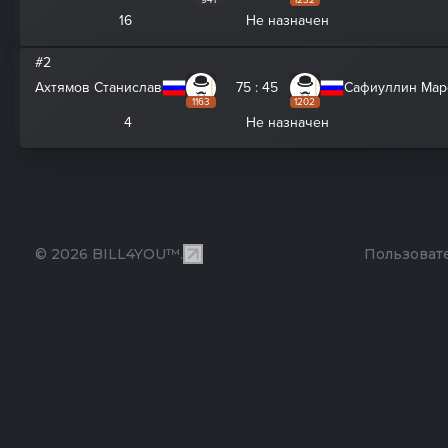
941
1232
16
Не назначен
#2
Ахтямов Станислав
75 : 45
Сафиуллин Мар
1163
1202
4
Не назначен
© 2026 BILL4YOU™.
Пользоват