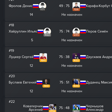
Фролов Денис
49 : 75
Карафа-Корбут 
935
1126
14
Не назначен
#18
Хайруллин Ильяс
75 : 74
Перов Семён
1422
1245
5
Не назначен
#19
Луцкер Сергей
75 : 38
Дзускаев Андр
1641
1622
12
Не назначен
#20
Буслаев Евгений
75 : 51
Дуданец Макси
1651
1649
12
Не назначен
#22
Ковалерчик
Чернышов
75 : 48
Арсений
Александр
1739
1452