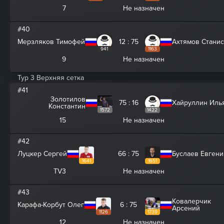
7
Не назначен
#40
Мерзляков Тимофей
12 : 75
Ахтямов Стани
941
1163
9
Не назначен
Тур 3 Верхняя сетка
#41
Золотилов
75 : 16
Хайруллин Иль
Константин
1572
1422
15
Не назначен
#42
Луцкер Сергей
66 : 75
Буслаев Евгени
1641
1651
TV3
Не назначен
#43
Ковалерчик
Карафа-Корбут Олег
6 : 75
Арсений
1126
1739
12
Не назначен