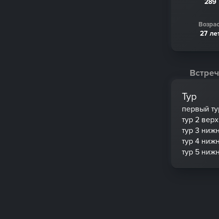
289
Возрас
27 ле
Встреч
Тур
первый ту
тур 2 вер
тур 3 ниж
тур 4 ниж
тур 5 ниж