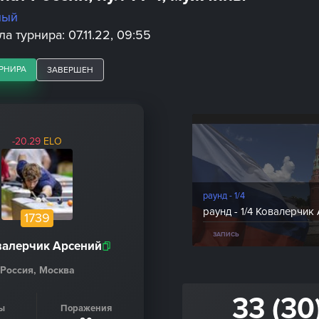
ный
а турнира: 07.11.22, 09:55
РНИРА
ЗАВЕРШЕН
-20.29
ELO
раунд - 1/4
раунд - 1/4 Ковалерчик 
1739
ЗАПИСЬ
валерчик Арсений
Россия, Москва
33 (30
ы
Поражения