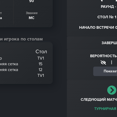
90
РАУНД - 
т
Звание
СТОЛ № 1 
да
МС
НАЧАЛО ВСТРЕЧИ 07.
и игрока по столам
ЗАВЕРШ
Стол
ВЕРОЯТНОСТЬ
р
TV1
|
хняя сетка
15
хняя сетка
12
Показа
TV1
СЛЕДУЮЩИЙ МАТЧ
ТУРНИРНАЯ