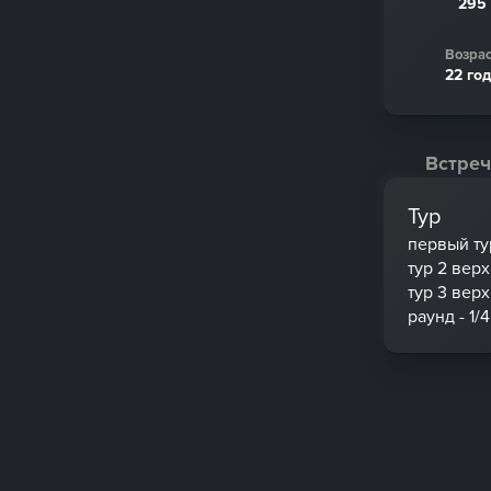
295
Возрас
22 го
Встреч
Тур
первый ту
тур 2 вер
тур 3 вер
раунд - 1/4