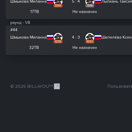
Шмыкова Миланна
5 : 4
Лыпкань Таиси
1259
1518
17ТВ
Не назначен
раунд - 1/8
#44
Шмыкова Миланна
4 : 3
Шепелёва Ксен
1259
1033
32ТВ
Не назначен
© 2026 BILL4YOU™.
Пользоват