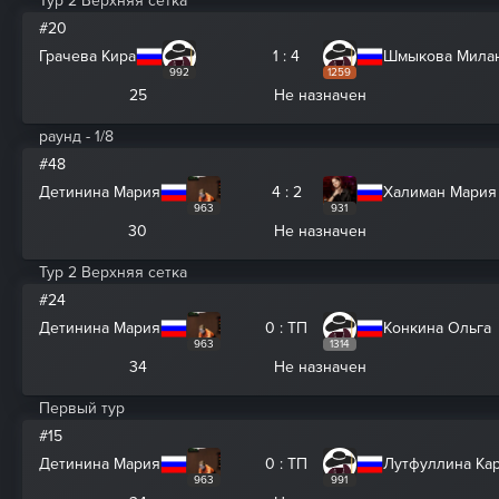
Тур 2 Верхняя сетка
#20
Грачева Кира
1 : 4
Шмыкова Мила
992
1259
25
Не назначен
раунд - 1/8
#48
Детинина Мария
4 : 2
Халиман Мария
963
931
30
Не назначен
Тур 2 Верхняя сетка
#24
Детинина Мария
0 : ТП
Конкина Ольга
963
1314
34
Не назначен
Первый тур
#15
Детинина Мария
0 : ТП
Лутфуллина Ка
963
991