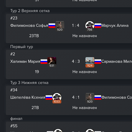
Тур 2 Верхняя сетка
#23
Филимонова Софья
1 : 4
Марчук Алина
920
756
23ТВ
Не назначен
Первый тур
#2
Халиман Мария
4 : 3
Сарманова Мил
931
1124
19
Не назначен
Тур 3 Нижняя сетка
#34
Шепелёва Ксения
4 : 1
Филимонова С
1033
920
2ТВ
Не назначен
финал
#55