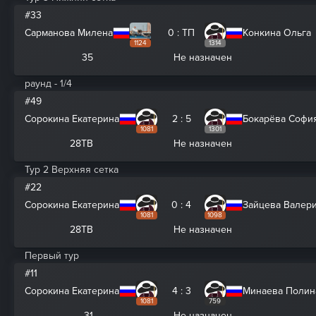
#33
Сарманова Милена
0 : ТП
Конкина Ольга
1124
1314
35
Не назначен
раунд - 1/4
#49
Сорокина Екатерина
2 : 5
Бокарёва Софи
1081
1301
28ТВ
Не назначен
Тур 2 Верхняя сетка
#22
Сорокина Екатерина
0 : 4
Зайцева Валер
1081
1098
28ТВ
Не назначен
Первый тур
#11
Сорокина Екатерина
4 : 3
Минаева Полин
1081
759
31
Не назначен