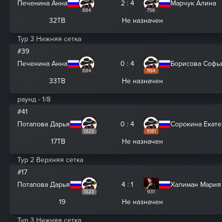
Печенина Анна
2 : 4
Марчук Алина
884
756
32ТВ
Не назначен
Тур 3 Нижняя сетка
#39
Печенина Анна
0 : 4
Борисова Софь
884
1194
33ТВ
Не назначен
раунд - 1/8
#41
Потапова Дарья
0 : 4
Сорокина Екат
1323
1081
17ТВ
Не назначен
Тур 2 Верхняя сетка
#17
Потапова Дарья
4 : 1
Халиман Мария
1323
931
19
Не назначен
Тур 3 Нижняя сетка