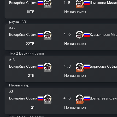
Бокарёва София
1 : 5
Шмыкова Мила
1301
1259
18ТВ
Не назначен
раунд - 1/8
#42
Бокарёва София
4 : 0
Кузьмичева Ма
1301
792
22ТВ
Не назначен
Тур 2 Верхняя сетка
#18
Бокарёва София
4 : 3
Борисова Софь
1301
1194
2ТВ
Не назначен
Первый тур
#3
Бокарёва София
4 : 0
Шепелёва Ксен
1301
1033
21
Не назначен