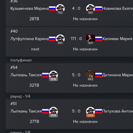
#36
Кузьмичева Марина
4 : 0
Новикова Екат
792
981
28ТВ
Не назначен
#40
Лутфуллина Карина
ТП : 0
Халиман Мария
991
931
next
Не назначен
полуфинал
#54
Лыпкань Таисия
5 : 0
Детинина Мари
1518
963
32ТВ
Не назначен
раунд - 1/4
#51
Лыпкань Таисия
5 : 0
Петухова Анто
1518
1265
27ТВ
Не назначен
раунд - 1/8