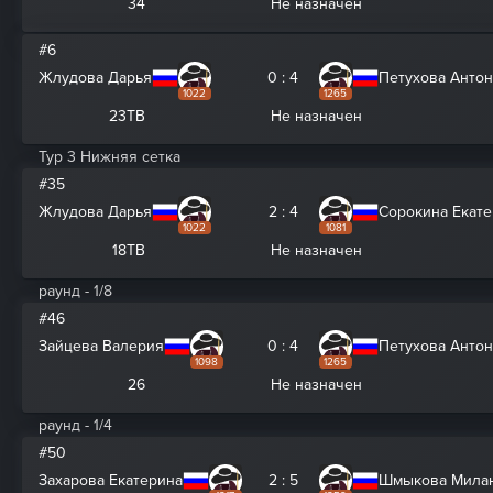
34
Не назначен
#6
Жлудова Дарья
0 : 4
Петухова Анто
1022
1265
23ТВ
Не назначен
Тур 3 Нижняя сетка
#35
Жлудова Дарья
2 : 4
Сорокина Екат
1022
1081
18ТВ
Не назначен
раунд - 1/8
#46
Зайцева Валерия
0 : 4
Петухова Анто
1098
1265
26
Не назначен
раунд - 1/4
#50
Захарова Екатерина
2 : 5
Шмыкова Мила