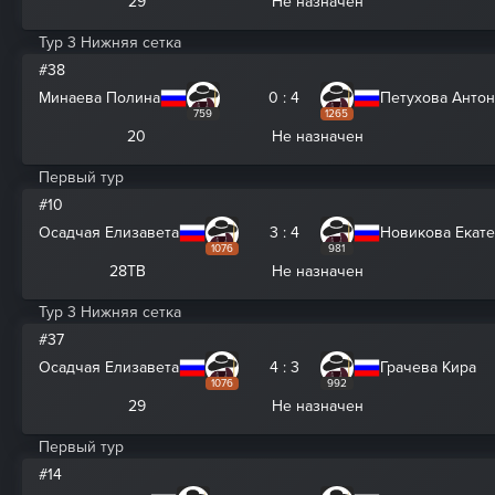
29
Не назначен
Тур 3 Нижняя сетка
#38
Минаева Полина
0 : 4
Петухова Анто
759
1265
20
Не назначен
Первый тур
#10
Осадчая Елизавета
3 : 4
Новикова Екат
1076
981
28ТВ
Не назначен
Тур 3 Нижняя сетка
#37
Осадчая Елизавета
4 : 3
Грачева Кира
1076
992
29
Не назначен
Первый тур
#14