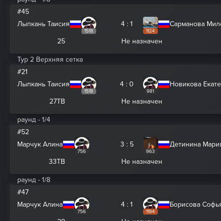
#45
Лыпкань Таисия
4 : 1
Сарманова Мил
1518
1124
25
Не назначен
Тур 2 Верхняя сетка
#21
Лыпкань Таисия
4 : 0
Новикова Екат
1518
981
27ТВ
Не назначен
раунд - 1/4
#52
Марчук Алина
3 : 5
Детинина Мари
756
963
33ТВ
Не назначен
раунд - 1/8
#47
Марчук Алина
4 : 1
Борисова Софь
756
1194