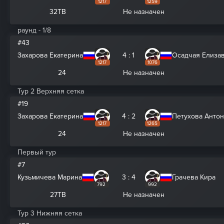
1217
1259
32ТВ
Не назначен
раунд - 1/8
#43
Захарова Екатерина
4 : 1
Осадчая Елиза
1217
1076
24
Не назначен
Тур 2 Верхняя сетка
#19
Захарова Екатерина
4 : 2
Петухова Анто
1217
1265
24
Не назначен
Первый тур
#7
Кузьмичева Марина
3 : 4
Грачева Кира
792
992
27ТВ
Не назначен
Тур 3 Нижняя сетка