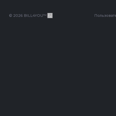
© 2026 BILL4YOU™.
Пользоват