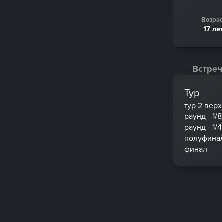
Возрас
17 ле
Встреч
Тур
тур 2 вер
раунд - 1/8
раунд - 1/4
полуфина
финал