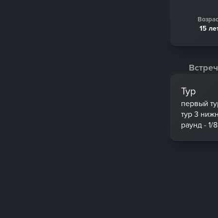
Возрас
15 ле
Встреч
Тур
первый ту
тур 3 ниж
раунд - 1/8