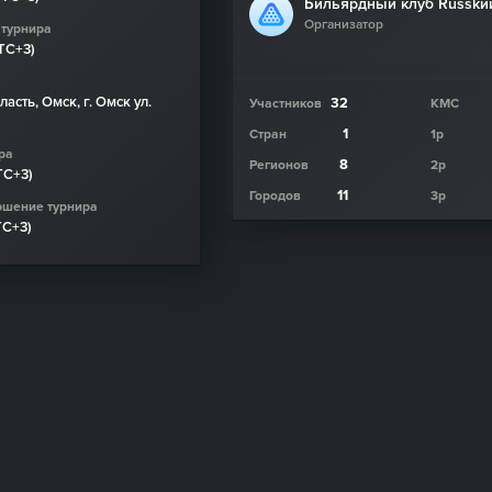
Бильярдный клуб Russkи
Организатор
 турнира
UTC+3)
асть, Омск, г. Омск ул.
32
Участников
КМС
1
Стран
1р
ра
8
Регионов
2р
TC+3)
11
Городов
3р
ршение турнира
TC+3)