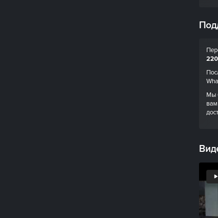
Под
Пер
220
Пос
Wha
Мы 
вам
дос
Вид