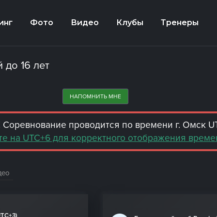
инг
Фото
Видео
Клубы
Тренеры
 до 16 лет
НАПОМНИТЬ МНЕ
 Соревнование проводится по времени г. Омск U
е на UTC+6 для корректного отображения време
део
UTC+3)