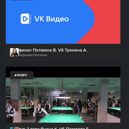
финал Потехина В. VS Тренина А.
Корнева Наталия
ВИДЕО
тур 2 верх Янина К. VS Песегова Е.