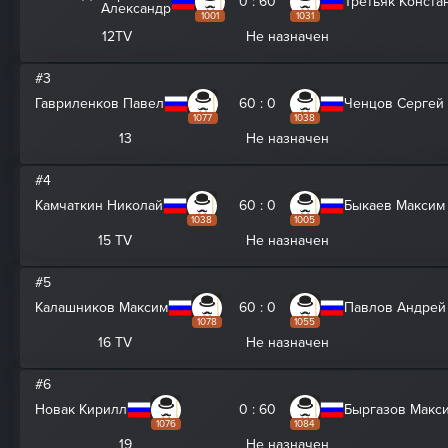
0 : 60
Третьяк Конста
Александр
1001
1031
12TV
Не назначен
#3
Гавриленков Павел
60 : 0
Ченцов Сергей
1077
1038
13
Не назначен
#4
Камчаткин Николай
60 : 0
Быкаев Максим
1038
1005
15 TV
Не назначен
#5
Калашников Максим
60 : 0
Павлов Андрей
1078
1055
16 TV
Не назначен
#6
Новак Кирилл
0 : 60
Быргазов Макс
1076
1084
19
Не назначен