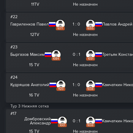
11TV
Не назначен
#22
Гавриленков Павел
1 : 0
Павлов Андрей
1077
1055
12TV
Не назначен
#23
Быргазов Максим
0 : 1
Третьяк Конста
1084
1031
15 TV
Не назначен
#24
Кудряшов Анатолий
1 : 0
Камчаткин Ник
1120
1038
16 TV
Не назначен
Тур 3 Нижняя сетка
#17
Домбровский
0 : 1
Камчаткин Ник
Александр
1001
1038
15 TV
Не назначен