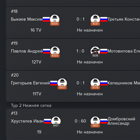
#18
Быкаев Максим
0 : 1
Третьяк Конста
1005
1031
16 TV
Не назначен
#19
Павлов Андрей
1 : 0
Мотовилова Ел
1055
909
12TV
Не назначен
#20
Григорьев Евгений
0 : 1
Калашников Ма
1007
1078
11TV
Не назначен
Тур 2 Нижняя сетка
#13
Домбровский
Хрусталев Иван
0 : 60
Александр
947
1001
19
Не назначен