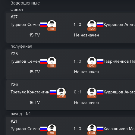
Завершенные
финал
#27
Гуцалов Семен
1 : 0
Кудряшов Анат
1111
1120
15 TV
Не назначен
полуфинал
#25
Гуцалов Семен
1 : 0
Гавриленков П
1111
1077
15 TV
Не назначен
#26
Третьяк Константин
0 : 1
Кудряшов Анат
1031
1120
16 TV
Не назначен
раунд - 1/4
#21
Гуцалов Семен
1 : 0
Калашников Ма
1111
1078