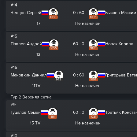
#14
Ченцов Сергей
0 : 60
Быкаев Максим
1038
1005
17
Не назначен
#15
Павлов Андрей
60 : 0
Новак Кирилл
1055
1076
13
Не назначен
#16
Мановкин Даниил
0 : 60
Григорьев Евге
973
1007
11TV
Не назначен
Тур 2 Верхняя сетка
#9
Гуцалов Семен
60 : 0
Третьяк Конста
1111
1031
15 TV
Не назначен
#10