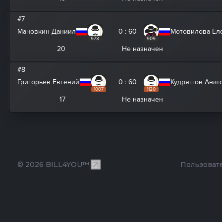
#7
Мановкин Даниил
0 : 60
Мотовилова Ел
973
909
20
Не назначен
#8
Григорьев Евгений
0 : 60
Кудряшов Анат
1007
1120
17
Не назначен
© 2026 BILL4YOU™.
Пользоват