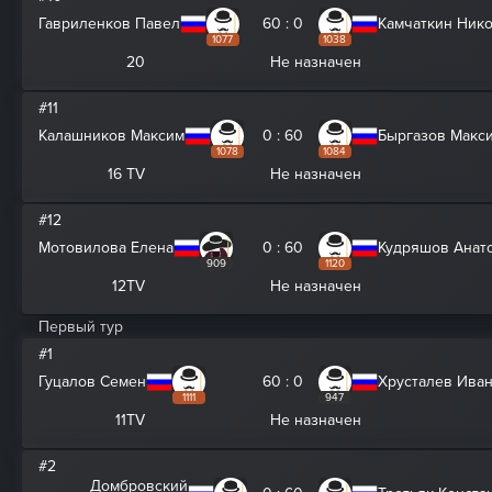
Гавриленков Павел
60 : 0
Камчаткин Ник
1077
1038
20
Не назначен
#11
Калашников Максим
0 : 60
Быргазов Макс
1078
1084
16 TV
Не назначен
#12
Мотовилова Елена
0 : 60
Кудряшов Анат
909
1120
12TV
Не назначен
Первый тур
#1
Гуцалов Семен
60 : 0
Хрусталев Ива
1111
947
11TV
Не назначен
#2
Домбровский