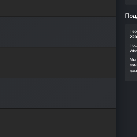
Под
Пер
220
Пос
Wha
Мы 
вам
дос