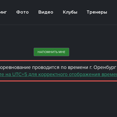
инг
Фото
Видео
Клубы
Тренеры
НАПОМНИТЬ МНЕ
оревнование проводится по времени г. Оренбург
е на UTC+5 для корректного отображения време