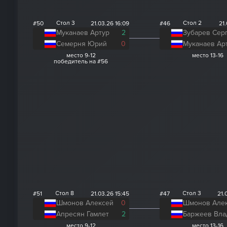
Стол 3
Стол 2
#50
21.03.26 16:09
#46
21.
Муканаев Артур
2
Зубарев Сер
Семерня Юрий
0
Муканаев Ар
место 9-12
место 13-16
победитель на #56
Стол 8
Стол 3
#51
21.03.26 15:45
#47
21.
Шмонов Алексей
0
Шмонов Але
Апресян Гамлет
2
место 9-12
место 13-16