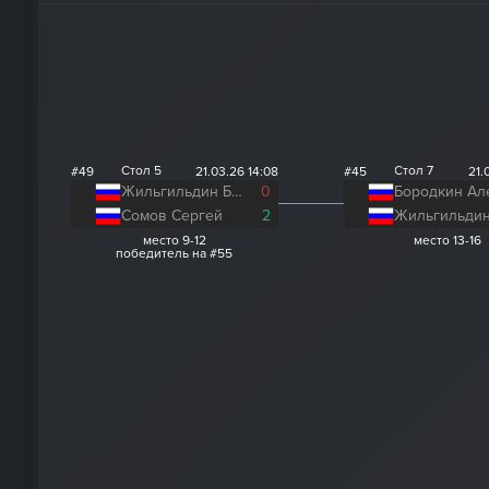
Стол 5
Стол 7
#49
21.03.26 14:08
#45
21.
Жильгильдин Бауржан
0
Сомов Сергей
2
место 9-12
место 13-16
победитель на #55