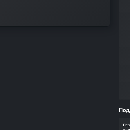
Под
Пер