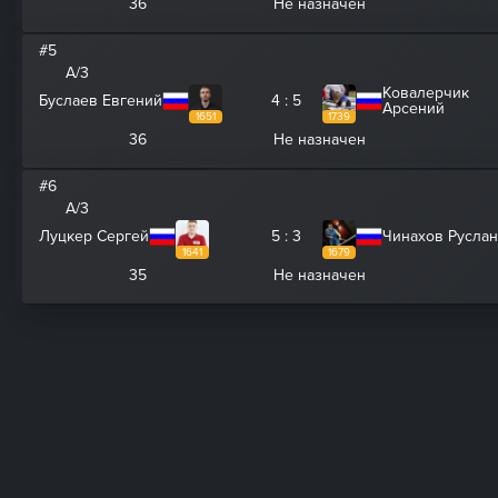
36
Не назначен
#5
A/3
Ковалерчик
Буслаев Евгений
4 : 5
Арсений
1651
1739
36
Не назначен
#6
A/3
Луцкер Сергей
5 : 3
Чинахов Руслан
1641
1679
35
Не назначен