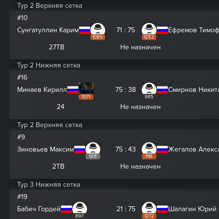
Тур 2 Верхняя сетка
#10
Сунгатуллин Карим
71 : 75
Ефремов Тимо
1085
1253
27ТВ
Не назначен
Тур 2 Нижняя сетка
#16
Минаев Кирилл
75 : 38
Смирнов Никит
1071
985
24
Не назначен
Тур 2 Верхняя сетка
#9
Зиновьев Максим
75 : 43
Жегалов Алекс
1311
1116
2ТВ
Не назначен
Тур 3 Нижняя сетка
#19
Бабич Гордей
21 : 75
Шалагин Юрий
897
1272