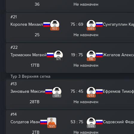
36
Не назначен
#21
Королев Михаил
75 : 69
Сунгатуллин Ка
1133
1085
25
Не назначен
#22
Тремаскин Матвей
19 : 75
Жегалов Алекс
971
1116
17ТВ
Не назначен
Тур 3 Верхняя сетка
#13
Зиновьев Максим
75 : 45
Ефремов Тимо
1311
1253
28ТВ
Не назначен
#14
Солдатов Иван
53 : 75
Садовский Фед
1221
1399
2ТВ
Не назначен