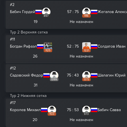
#2
Бабич Гордей
57 : 75
Жегалов Алекс
897
1116
19
Не назначен
Тур 2 Верхняя сетка
#11
Богдан Рафаэл
52 : 75
Солдатов Иван
1125
1221
26
Не назначен
#12
Садовский Федор
75 : 43
Шалагин Юрий
1399
1272
31
Не назначен
Тур 2 Нижняя сетка
#17
Королев Михаил
75 : 53
Бабич Савва
1133
973
20
Не назначен