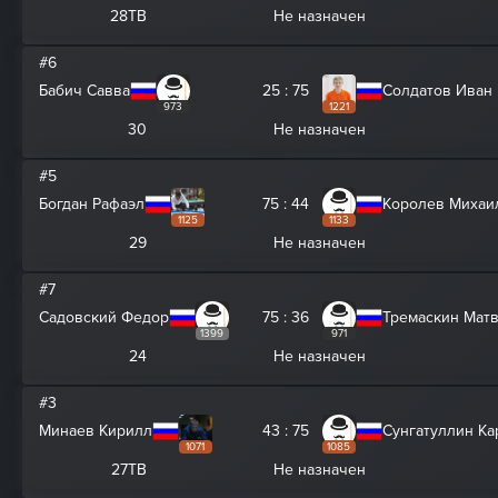
28ТВ
Не назначен
#6
Бабич Савва
25 : 75
Солдатов Иван
973
1221
30
Не назначен
#5
Богдан Рафаэл
75 : 44
Королев Михаи
1125
1133
29
Не назначен
#7
Садовский Федор
75 : 36
Тремаскин Мат
1399
971
24
Не назначен
#3
Минаев Кирилл
43 : 75
Сунгатуллин Ка
1071
1085
27ТВ
Не назначен