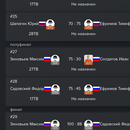
17ТВ
Не назначен
#25
Шалагин Юрий
70 : 75
Ефремов Тимо
1272
1253
28ТВ
Не назначен
полуфинал
#27
Зиновьев Максим
75 : 30
Солдатов Иван
1311
1221
27ТВ
Не назначен
#28
Садовский Федор
75 : 45
Ефремов Тимо
1399
1253
17ТВ
Не назначен
финал
#29
Зиновьев Максим
100 : 88
Садовский Фед
1311
1399