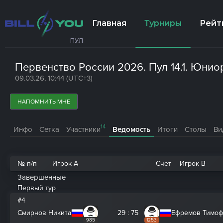
Главная
Турниры
Рейт
ПУЛ
Первенство России 2026. Пул 14.1. Юниор
09.03.26, 10:44 (UTC+3)
НАПОМНИТЬ МНЕ
14
Инфо
Сетка
Участники
Ведомость
Итоги
Столы
Ви
№ п/п
Игрок A
Счет
Игрок B
Завершенные
Первый тур
#4
Смирнов Никита
29 : 75
Ефремов Тимо
985
1253