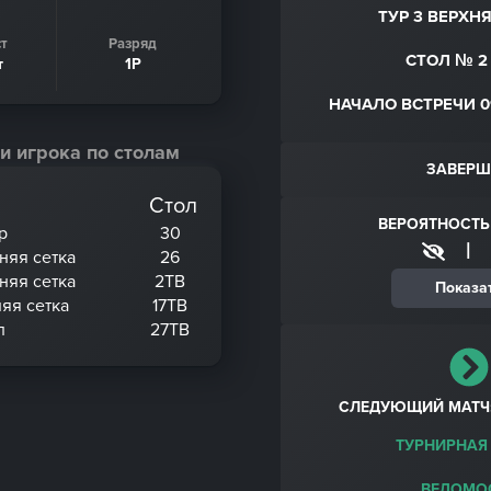
ТУР 3 ВЕРХН
т
Разряд
СТОЛ № 2 
т
1Р
НАЧАЛО ВСТРЕЧИ 09
и игрока по столам
ЗАВЕРШ
Стол
ВЕРОЯТНОСТЬ
р
30
|
хняя сетка
26
хняя сетка
2ТВ
Показа
няя сетка
17ТВ
л
27ТВ
СЛЕДУЮЩИЙ МАТЧ
ТУРНИРНАЯ
ВЕДОМО