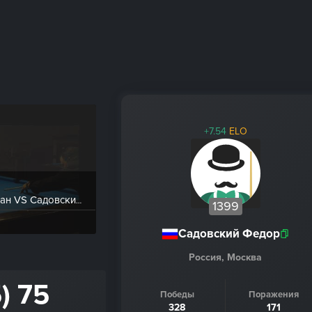
+7.54
ELO
тур 3 верх Солдатов Иван VS Садовский Федор
1399
Садовский Федор
Россия, Москва
) 75
Победы
Поражения
328
171