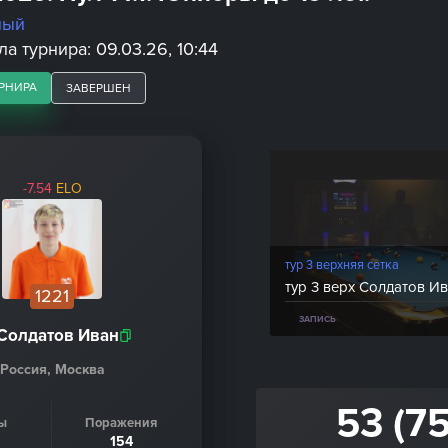
ный
а турнира: 09.03.26, 10:44
РНИРА
ЗАВЕРШЕН
-7.54
ELO
тур 3 верхняя сетка
1221
ЗАПИСЬ
Солдатов Иван
Россия, Москва
53 (75
ы
Поражения
154