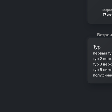
Возрас
17 ле
Встреч
Тур
первый ту
тур 2 вер
тур 3 вер
тур 5 ниж
полуфина