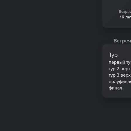
Возрас
16 ле
Встреч
Тур
первый ту
тур 2 вер
тур 3 вер
полуфина
финал