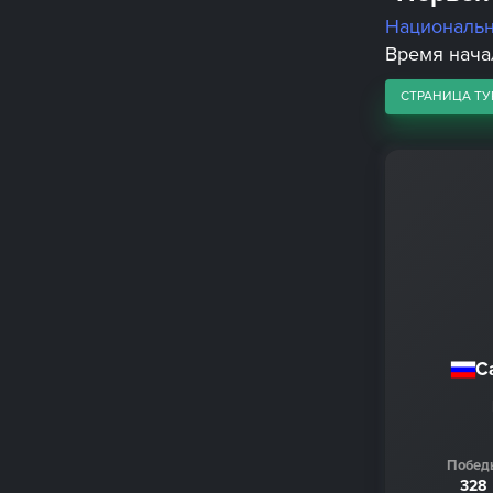
Националь
Время начал
СТРАНИЦА ТУ
С
Побед
328