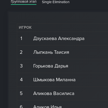
Групповой этап
Single Elimination
ИГРОК
1
Дзускаева Александра
2
Лыпкань Таисия
3
Горькова Дарья
4
Шмыкова Миланна
5
Аликова Василиса
6
Аликов Илья