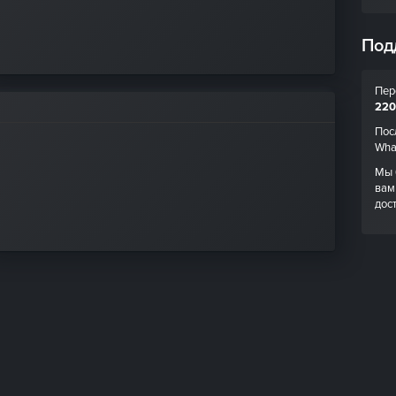
Под
Пер
220
Пос
Wha
Мы 
вам
дос