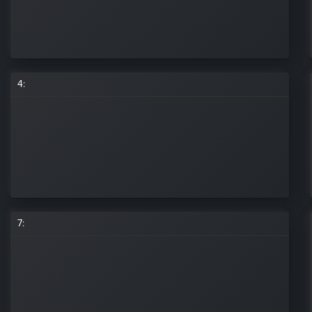
4
:
7
: