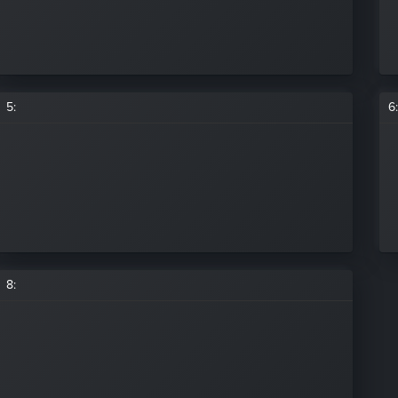
5
:
6
:
8
: