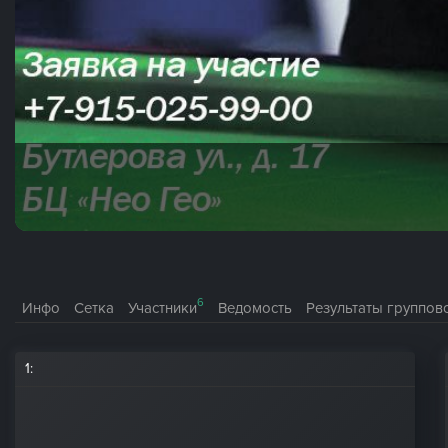
6
Инфо
Сетка
Участники
Ведомость
Результаты группов
1
: