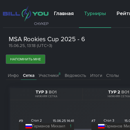
Главная
Турниры
Рейт
СНУКЕР
MSA Rookies Cup 2025 - 6
15.06.25, 13:18 (UTC+3)
НАПОМНИТЬ МНЕ
8
Инфо
Сетка
Участники
Ведомость
Итоги
Столы
ТУР 3
BO1
ТУР 2
BO1
НИЖНЯЯ СЕТКА
НИЖНЯЯ СЕТКА
Стол 2
Стол 3
#9
15.06.25 14:41
#7
15.
Гарманов Михаил
1
Гарманов Ми