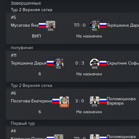
Завершенные
Тур 2 Верхняя сетка
#5
Мусатова Яна
ТП : 0
Терёшкина Дар
886
913
ВИП
Не назначен
полуфинал
#11
Терёшкина Дарья
0 : 3
Скрыпник Софь
913
988
6
Не назначен
Тур 2 Верхняя сетка
#6
Поломошнова
Песегова Екатерина
3 : 0
Варвара
1069
976
6
Не назначен
Первый тур
#4
Поломошнова
Карпенко Полина
ТП : 0