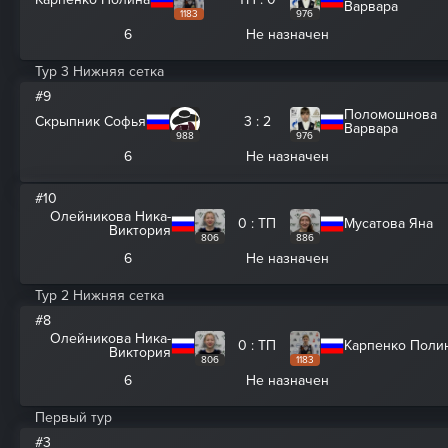
Варвара
1183
976
6
Не назначен
Тур 3 Нижняя сетка
#9
Поломошнова
Скрыпник Софья
3 : 2
Варвара
988
976
6
Не назначен
#10
Олейникова Ника-
0 : ТП
Мусатова Яна
Виктория
806
886
6
Не назначен
Тур 2 Нижняя сетка
#8
Олейникова Ника-
0 : ТП
Карпенко Поли
Виктория
806
1183
6
Не назначен
Первый тур
#3