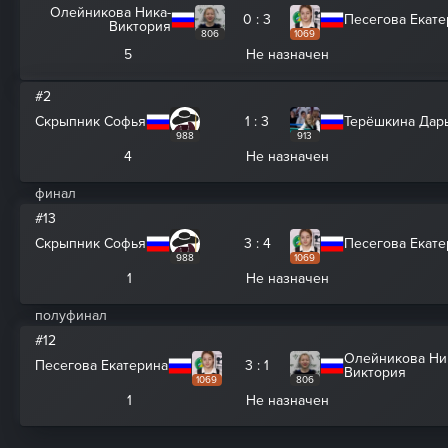
Олейникова Ника-
0 : 3
Песегова Екате
Виктория
806
1069
5
Не назначен
#2
Скрыпник Софья
1 : 3
Терёшкина Дар
988
913
4
Не назначен
финал
#13
Скрыпник Софья
3 : 4
Песегова Екате
988
1069
1
Не назначен
полуфинал
#12
Олейникова Ни
Песегова Екатерина
3 : 1
Виктория
1069
806
1
Не назначен