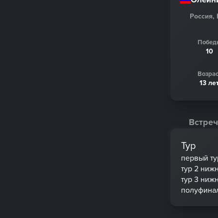
Россия,
Побед
10
Возрас
13 ле
Встреч
Тур
первый ту
тур 2 ниж
тур 3 ниж
полуфина