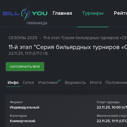
Главная
Турниры
Рейт
ПИРАМИДА
СЕЗОНЫ 2025
- 11-й этап "Серия бильярдных турниров «
11-й этап "Серия бильярдных турниров 
22.11.25, 11:11 (UTC+3)
НАПОМНИТЬ МНЕ
47
Инфо
Сетка
Участники
Ведомость
Итоги
Положени
Формат
Старт турнира
Индивидуальный
22.11.25, 10:00 (U
Категория
Фактический старт
Коммерческий
22.11.25, 11:11 (UT