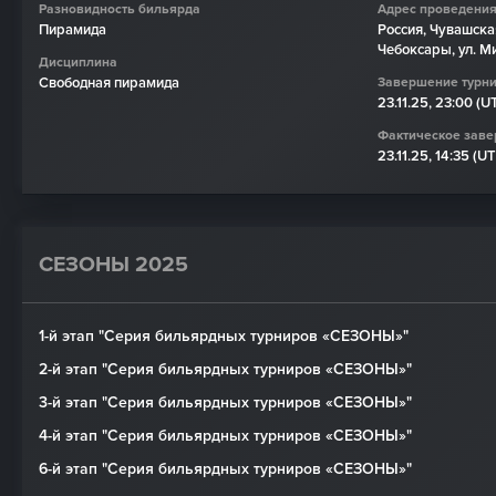
Разновидность бильярда
Адрес проведени
Пирамида
Россия, Чувашска
Чебоксары, ул. М
Дисциплина
Свободная пирамида
Завершение турн
23.11.25, 23:00 (U
Фактическое заве
23.11.25, 14:35 (U
СЕЗОНЫ 2025
1-й этап "Серия бильярдных турниров «СЕЗОНЫ»"
2-й этап "Серия бильярдных турниров «СЕЗОНЫ»"
3-й этап "Серия бильярдных турниров «СЕЗОНЫ»"
4-й этап "Серия бильярдных турниров «СЕЗОНЫ»"
6-й этап "Серия бильярдных турниров «СЕЗОНЫ»"