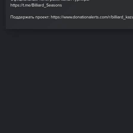
https://t.me/Billiard_Seasons
Поддержать проект:
https://www.donationalerts.com/r/billiard_kaz