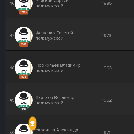
Райский Сергей
46
1985
пол: мужской
1200
Фещенко Евгений
47
1973
пол: мужской
1012
Прокопьев Владимир
48
1963
пол: мужской
1135
Яковлев Владимир
49
1952
пол: мужской
991
Украинец Александр
50
1971