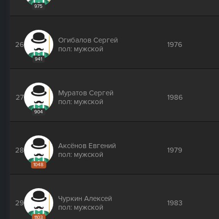
975
Огибалов Сергей
26
1976
пол: мужской
941
Муратов Сергей
27
1986
пол: мужской
904
Аксёнов Евгений
28
1979
пол: мужской
1048
Чуркин Алексей
29
1983
пол: мужской
1103