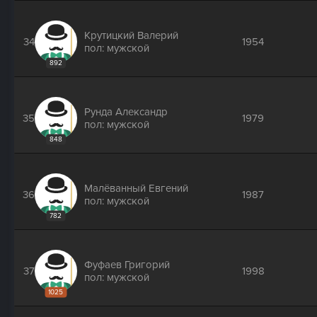
Крутицкий Валерий
34
1954
пол: мужской
892
Рунда Александр
35
1979
пол: мужской
848
Малёванный Евгений
36
1987
пол: мужской
782
Фуфаев Григорий
37
1998
пол: мужской
1025